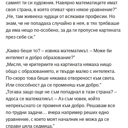
самият ти си художник. Навярно математиците имат
своя страна, в която отиват чрез някое уравнение?”
„Не, там живееха чудаци от всякакви професии. Но
знам, че не попадаха случайно в нея, в тях трябваше
да има нещо по-особено, за да ги пропусне картината
през себе си.”
„Какво беше то? – извика математикът. – Може би
интелект и добро образование?”
„Мисля, че критериите на картината нямаха нищо
общо с образованието, и твърде малко с интелекта.
По-скоро това беше някаква отвореност към света.
Или способност да се променяш към добро.”
„Тогава защо още не съм попаднал в тази страна? –
ядоса се математикът. – Аз съм човек, който
непрекъснато се променя към добро. Решавам все
по-трудни задачи… вчера например реших едно
уравнение, с което моят началник не можа да се
справи цяла седмица.”