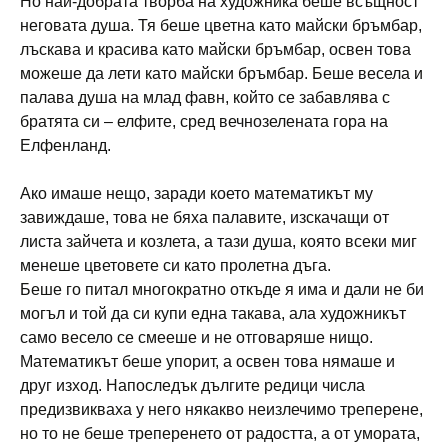
Но най-добрата творба на художника беше всъщност
неговата душа. Тя беше цветна като майски бръмбар,
лъскава и красива като майски бръмбар, освен това
можеше да лети като майски бръмбар. Беше весела и
палава душа на млад фавн, който се забавлява с
братята си – елфите, сред вечнозелената гора на
Елфенланд.
Ако имаше нещо, заради което математикът му
завиждаше, това не бяха палавите, изскачащи от
листа зайчета и козлета, а тази душа, която всеки миг
менеше цветовете си като пролетна дъга.
Беше го питал многократно откъде я има и дали не би
могъл и той да си купи една такава, ала художникът
само весело се смееше и не отговаряше нищо.
Математикът беше упорит, а освен това нямаше и
друг изход. Напоследък дългите редици числа
предизвикваха у него някакво неизлечимо треперене,
но то не беше треперенето от радостта, а от умората,