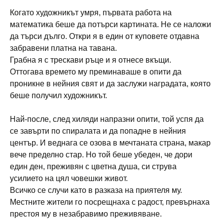
Когато художникът умря, първата работа на
математика беше да потърси картината. Не се наложи
да търси дълго. Откри я в един от куповете отдавна
забравени платна на тавана.
Грабна я с трескави ръце и я отнесе вкъщи.
Оттогава времето му преминаваше в опити да
проникне в нейния свят и да заслужи наградата, която
беше получил художникът.
Най-после, след хиляди напразни опити, той успя да
се завърти по спиралата и да попадне в нейния
център. И веднага се озова в мечтаната страна, макар
вече пределно стар. Но той беше убеден, че дори
един ден, преживян с цветна душа, си струва
усилието на цял човешки живот.
Всичко се случи като в разказа на приятеля му.
Местните жители го посрещнаха с радост, превърнаха
престоя му в незабравимо преживяване.