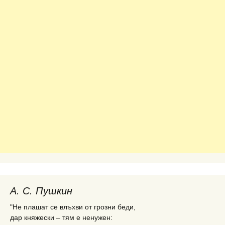
А. С. Пушкин
"Не плашат се влъхви от грозни беди,
дар княжески – тям е ненужен: