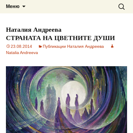
Сайт за наука, литература и
ВЕДРА РАНИНА
Към
Търсен
Меню
съдържанието
за:
мистично познание
Наталия Андреева
СТРАНАТА НА ЦВЕТНИТЕ ДУШИ
23.08.2014
Публикации Наталия Андреева
Natalia Andreeva