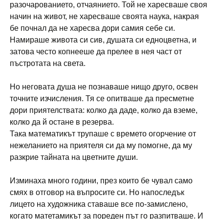
разочарованието, отчаянието. Той не харесваше своя
начин на живот, не харесваше своята наука, накрая
бе почнал да не харесва дори самия себе си.
Намираше живота си сив, душата си едноцветна, и
затова често копнееше да прелее в нея част от
пъстротата на света.
Но неговата душа не познаваше нищо друго, освен
точните изчисления. Тя се опитваше да пресметне
дори приятелствата: колко да даде, колко да вземе,
колко да й остане в резерва.
Така математикът трупаше с времето огорчение от
нежеланието на приятеля си да му помогне, да му
разкрие тайната на цветните души.
Изминаха много години, през които бе чувал само
смях в отговор на въпросите си. Но напоследък
лицето на художника ставаше все по-замислено,
когато матетамикът за пореден път го разпитваше. И