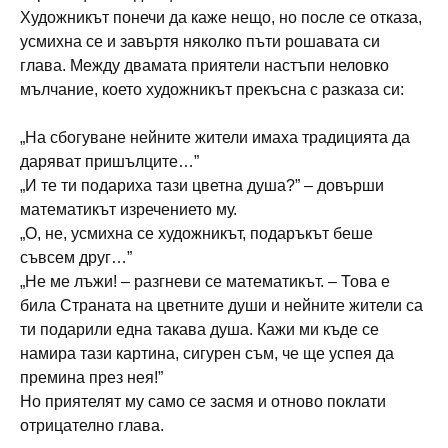
Художникът понечи да каже нещо, но после се отказа,
усмихна се и завъртя няколко пъти рошавата си
глава. Между двамата приятели настъпи неловко
мълчание, което художникът прекъсна с разказа си:
„На сбогуване нейните жители имаха традицията да
даряват пришълците…”
„И те ти подариха тази цветна душа?” – довърши
математикът изречението му.
„О, не, усмихна се художникът, подаръкът беше
съвсем друг…”
„Не ме лъжи! – разгневи се математикът. – Това е
била Страната на цветните души и нейните жители са
ти подарили една такава душа. Кажи ми къде се
намира тази картина, сигурен съм, че ще успея да
премина през нея!”
Но приятелят му само се засмя и отново поклати
отрицателно глава.