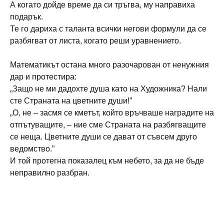
А когато дойде време да си тръгва, му направиха
подарък.
Те го дариха с таланта всички негови формули да се
разбягват от листа, когато реши уравнението.
Математикът остана много разочарован от ненужния
дар и протестира:
„Защо не ми дадохте душа като на Художника? Нали
сте Страната на цветните души!”
„О, не – засмя се кметът, който връчваше наградите на
отпътуващите, – ние сме Страната на разбягващите
се неща. Цветните души се дават от съвсем друго
ведомство.”
И той протегна показалец към небето, за да не бъде
неправилно разбран.