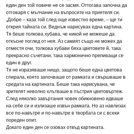
един ден той повече не се засмя. Оттогава започна да
отговаря с мълчание на въпросите на приятеля си.
„Добре – каза той след още известно време, – ще ти
открия тайната си. Веднъж нарисувах една картина.
Тя беше толкова хубава, че никой не можеше да
откъсне поглед от нея. Аз самият също не можех да
отместя очи, толкова хубави бяха цветовете й, така
прекрасно съчетани, така хармонично преливащи се
един в друг.
Тя не изразяваше нищо, защото беше една цветова
спирала, която започваше от рамката и свършваше в
средата на картината. Беше така нарисувана, че
зрителят неволно хлътваше в пъстрия цветовъртеж.
След няколко завъртания човек обикновено идваше
на себе си и излизаше извън рамката. Но аз навлизах
все по-навътре и по-навътре в творбата си с всеки
пореден опит.
Докато един ден се озовах отвъд картината.