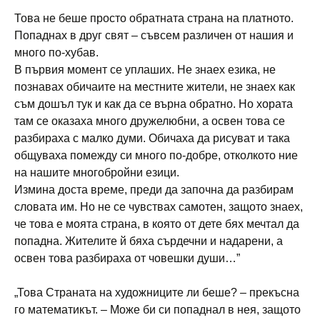
Това не беше просто обратната страна на платното.
Попаднах в друг свят – съвсем различен от нашия и
много по-хубав.
В първия момент се уплаших. Не знаех езика, не
познавах обичаите на местните жители, не знаех как
съм дошъл тук и как да се върна обратно. Но хората
там се оказаха много дружелюбни, а освен това се
разбираха с малко думи. Обичаха да рисуват и така
общуваха помежду си много по-добре, отколкото ние
на нашите многобройни езици.
Измина доста време, преди да започна да разбирам
словата им. Но не се чувствах самотен, защото знаех,
че това е моята страна, в която от дете бях мечтал да
попадна. Жителите й бяха сърдечни и надарени, а
освен това разбираха от човешки души…”
„Това Страната на художниците ли беше? – прекъсна
го математикът. – Може би си попаднал в нея, защото