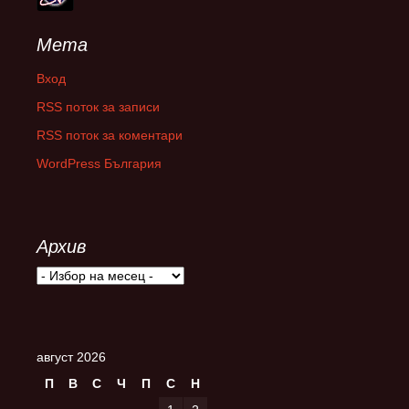
Мета
Вход
RSS поток за записи
RSS поток за коментари
WordPress България
Архив
Архив
август 2026
П
В
С
Ч
П
С
Н