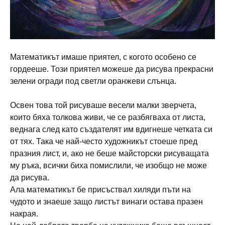
Математикът имаше приятел, с когото особено се
гордееше. Този приятел можеше да рисува прекрасни
зелени огради под светли оранжеви слънца.
Освен това той рисуваше весели малки зверчета,
които бяха толкова живи, че се разбягваха от листа,
веднага след като създателят им вдигнеше четката си
от тях. Така че най-често художникът стоеше пред
празния лист, и, ако не беше майсторски рисуващата
му ръка, всички биха помислили, че изобщо не може
да рисува.
Ала математикът бе присъствал хиляди пъти на
чудото и знаеше защо листът винаги остава празен
накрая.