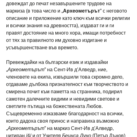
довеждат до печат незавършените трудове на
маркиза (в това число и „
Археометърът
” с неговото
описание и приложение като ключ към всички религии
и всички знания на древността), издават ги и ги
правят достояние на много хора, имащи потребност
от тях за правилното им духовно издигане и
усъвършенстване във времето.
Превеждайки на български език и издавайки
„
Археометърът
” на Сент-Ив д’Алведр, ние,
членовете на екипа, извършили това скромно дело,
отдаваме дълбока признателност към творчеството и
смирена почит към паметта на странника, подирил
самотен далечните видими и невидими светове и
светлите пътища на божествената Любов.
Същевременно изказваме благодарност на всички,
които дадоха своя принос и направиха възможно
„
Археометърът
” на маркиз Сент-Ив д’Алведр,
цитиран /4/ и от Учителя
Беинса Дуно
(Петър Дънов)