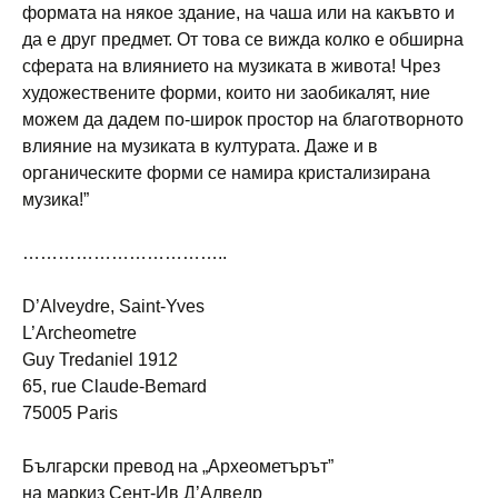
формата на някое здание, на чаша или на какъвто и
да е друг предмет. От това се вижда колко е обширна
сферата на влиянието на музиката в живота! Чрез
художествените форми, които ни заобикалят, ние
можем да дадем по-широк простор на благотворното
влияние на музиката в културата. Даже и в
органическите форми се намира кристализирана
музика!”
……………………………..
D’Alveydre, Saint-Yves
L’Archeometre
Guy Tredaniel 1912
65, rue Claude-Bemard
75005 Paris
Български превод на „Археометърът”
на маркиз Сент-Ив Д’Алведр