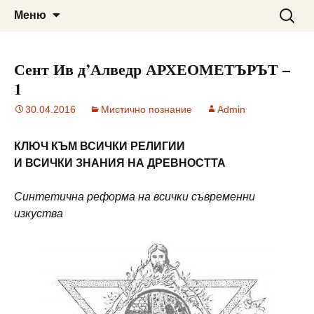
Сайт за наука, литература и
ВЕДРА РАНИНА
Към
Търсен
Меню
съдържанието
за:
мистично познание
Сент Ив д’Алведр АРХЕОМЕТЪРЪТ –
1
30.04.2016
Мистично познание
Admin
КЛЮЧ КЪМ ВСИЧКИ РЕЛИГИИ
И ВСИЧКИ ЗНАНИЯ НА ДРЕВНОСТТА
Синтетична реформа на всички съвременни
изкуства