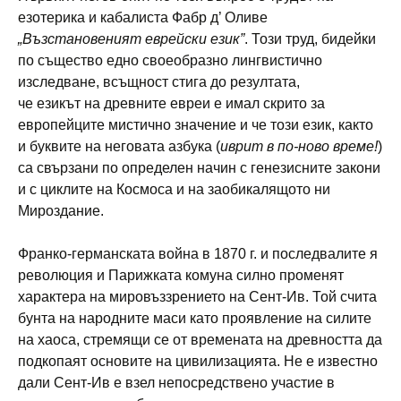
езотерика и кабалиста Фабр д’ Оливе
„Възстановеният еврейски език”
. Този труд, бидейки
по същество едно своеобразно лингвистично
изследване, всъщност стига до резултата,
че езикът на древните евреи е имал скрито за
европейците мистично значение и че този език, както
и буквите на неговата азбука (
иврит в по-
ново време!
)
са свързани по определен начин с генезисните закони
и с циклите на Космоса и на заобикалящото ни
Мироздание.
Франко-германската война в 1870 г. и последвалите я
революция и Парижката комуна силно променят
характера на мировъззрението на Сент-Ив. Той счита
бунта на народните маси като проявление на силите
на хаоса, стремящи се от времената на древността да
подкопаят основите на цивилизацията. Не е известно
дали Сент-Ив е взел непосредствено участие в