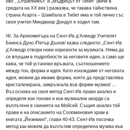
око”, „Отшелникът” и „Мъдрецът от Тибет” (вече в
средата на XX век ) разказва, че такава тайнствена
страна Агарта – Шамбала в Тибет има и той лично със
своя учител Минджиар Дондуп е ходил там.
/4/. За Археометъра на Сент-Ив д’Алведр Учителят
Беинса Дуно /Петър Дънов/ казва следното: „Сент-Ив
д’Алведр отвори нови хоризонти за музиката. Няма да
се впущам в подробности за неговите идеи, а само ще
кажа, че той установи връзката, съотношението
между тон, форма и идея. Като изхождаме от неговата
идея, можем да имаме форма, която да представлява
кристализирана, замръзнала във форми музика! …
Въз основа на своя метод Сент-Ив прави анализ и
определя кои тонове и кои музикални акорди са
въплътени в скинията на Мойсей. Същия анализ той
прави и на описанието на Соломоновия храм в
книгата „Йезекиил”, глави 40-43. Сент-Ив посочва
метод как можем да въплътим определена музика във