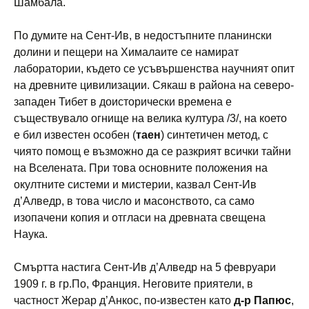
Шамбала.
По думите на Сент-Ив, в недостъпните планински
долини и пещери на Хималаите се намират
лаборатории, където се усъвършенства научният опит
на древните цивилизации. Сякаш в района на северо-
западен Тибет в доисторически времена е
съществувало огнище на велика култура /3/, на което
е бил известен особен (
таен
) синтетичен метод, с
чиято помощ е възможно да се разкрият всички тайни
на Вселената. При това основните положения на
окултните системи и мистерии, казвал Сент-Ив
д’Алведр, в това число и масонството, са само
изопачени копия и отгласи на древната свещена
Наука.
Смъртта настига Сент-Ив д’Алведр на 5 февруари
1909 г. в гр.По, Франция. Неговите приятели, в
частност Жерар д’Анкос, по-известен като
д-р Папюс
,