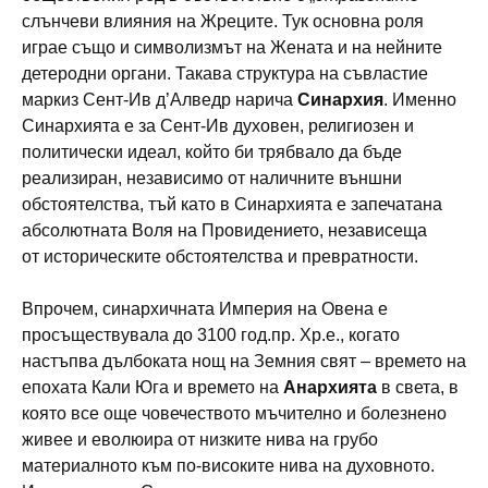
слънчеви влияния на Жреците. Тук основна роля
играе също и символизмът на Жената и на нейните
детеродни органи. Такава структура на съвластие
маркиз Сент-Ив д’Алведр нарича
Синархия
. Именно
Синархията е за Сент-Ив духовен, религиозен и
политически идеал, който би трябвало да бъде
реализиран, независимо от наличните външни
обстоятелства, тъй като в Синархията е запечатана
абсолютната Воля на Провидението, независеща
от историческите обстоятелства и превратности.
Впрочем, синархичната Империя на Овена е
просъществувала до 3100 год.пр. Хр.е., когато
настъпва дълбоката нощ на Земния свят – времето на
епохата Кали Юга и времето на
Анархията
в света, в
която все още човечеството мъчително и болезнено
живее и еволюира от низките нива на грубо
материалното към по-високите нива на духовното.