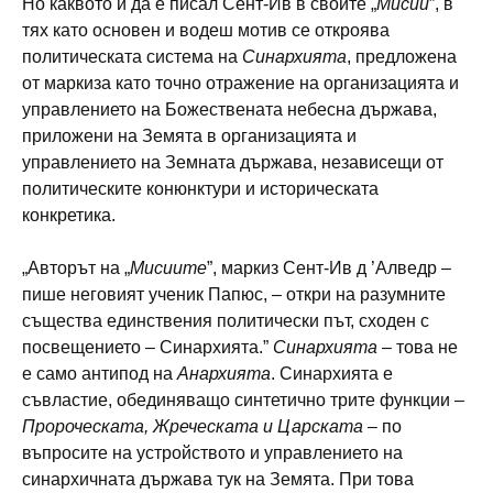
Но каквото и да е писал Сент-Ив в своите „
Мисии
”, в
тях като основен и водеш мотив се откроява
политическата система на
Синархията
, предложена
от маркиза като точно отражение на организацията и
управлението на Божествената небесна държава,
приложени на Земята в организацията и
управлението на Земната държава, независещи от
политическите конюнктури и историческата
конкретика.
„Авторът на „
Мисиите
”, маркиз Сент-Ив д ’Алведр –
пише неговият ученик Папюс, – откри на разумните
същества единствения политически път, сходен с
посвещението – Синархията.”
Синархията
– това не
е само антипод на
Анархията
. Синархията е
съвластие, обединяващо синтетично трите функции –
Пророческата, Жреческата и Царската
– по
въпросите на устройството и управлението на
синархичната държава тук на Земята. При това