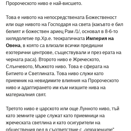
Пророческото ниво е най-висшето.
Това е нивото на непосредствената Божественост
или още нивото на Господаря на света (какъвто е бил
белият и божествен ариец Рам /1/, основал в 8-6-то
хилядолетие пр.Хр.е. теократичната
Империя на
Овена
, в която са влизали всички предишни
езотерични центрове, съществували и през ерата на
черната раса). Второто ниво е Жреческото,
Слънчевото, Мъжкото ниво. Това е сферата на
Битието и Светлината. Това ниво служи като
приемник на невидимите влияния на Пророческото
ниво и адаптирането им към низшите нива на
материалния свят.
Третото ниво е царското или още Лунното ниво, тъй
като земните царе служат като приемници на
жреческата светлина и като осигурители на
обществения ред в съответствие с „
отразените
”