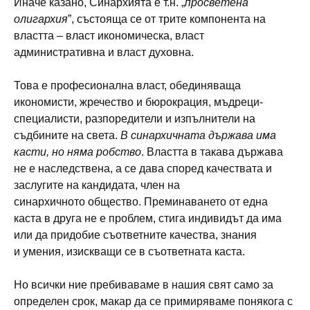
Иначе казано, Синархията е т.н. „
просветена
олигархия
”, състояща се от трите компонента на
властта – власт икономическа, власт
административна и власт духовна.
Това е професионална власт, обединяваща
икономисти, жречество и бюрокрация, мъдреци-
специалисти, разпоредители и изпълнители на
съдбините на света.
В синархичната държава има
касти, но няма робство
. Властта в такава държава
не е наследствена, а се дава според качествата и
заслугите на кандидата, член на
синархичното общество. Преминаването от една
каста в друга не е проблем, стига индивидът да има
или да придобие съответните качества, знания
и умения, изискващи се в съответната каста.
Но всички ние пребиваваме в нашия свят само за
определен срок, макар да се примиряваме понякога с