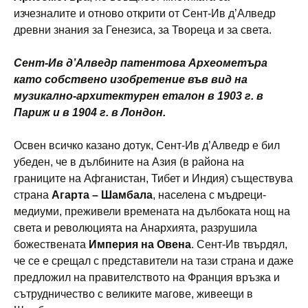
изчезналите и отново открити от Сент-Ив д’Алведр
древни знания за Генезиса, за Твореца и за света.
Сент-Ив д’Алведр патентова Археометъра
като собствено изобретение във вид на
музикално-архитектурен еталон в 1903 г. в
Париж и в 1904 г. в Лондон.
Освен всичко казано дотук, Сент-Ив д’Алведр е бил
убеден, че в дълбините на Азия (в района на
границите на Афганистан, Тибет и Индия) съществува
страна
Агарта – Шамбала
, населена с мъдреци-
медиуми, преживели времената на дълбоката нощ на
света и революцията на Анархията, разрушила
божествената
Империя на Овена
. Сент-Ив твърдял,
че се е срещал с представители на тази страна и даже
предложил на правителството на Франция връзка и
сътрудничество с великите магове, живеещи в