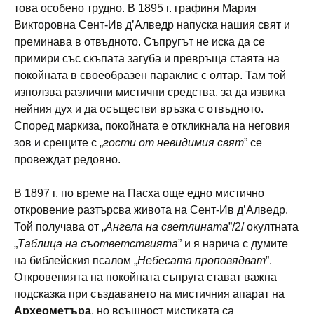
това особено трудно. В 1895 г. графиня Мария
Викторовна Сент-Ив д’Алведр напуска нашия свят и
преминава в отвъдното. Съпругът не иска да се
примири със скъпата загуба и превръща стаята на
покойната в своеобразен параклис с олтар. Там той
използва различни мистични средства, за да извика
нейния дух и да осъществи връзка с отвъдното.
Според маркиза, покойната е откликнала на неговия
зов и срещите с „
гости от невидимия свят
” се
провеждат редовно.
В 1897 г. по време на Пасха още едно мистично
откровение разтърсва живота на Сент-Ив д’Алведр.
Той получава от „
Ангела на светлината
”/2/ окултната
„
Таблица на съответствията
” и я нарича с думите
на библейския псалом „
Небесата проповядват
”.
Откровенията на покойната съпруга стават важна
подсказка при създаването на мистичния апарат на
Археометъра
, но всъщност мистиката са