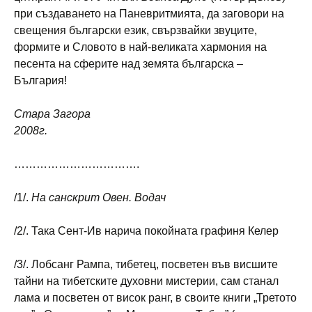
при създаването на Паневритмията, да заговори на
свещения български език, свързвайки звуците,
формите и Словото в най-великата хармония на
песента на сферите над земята българска –
България!
Стара Загора
2008г.
…………………………….
/1/.
На санскрит Овен. Водач
/2/. Така Сент-Ив нарича покойната графиня Келер
/3/. Лобсанг Рампа, тибетец, посветен във висшите
тайни на тибетските духовни мистерии, сам станал
лама и посветен от висок ранг, в своите книги „Третото