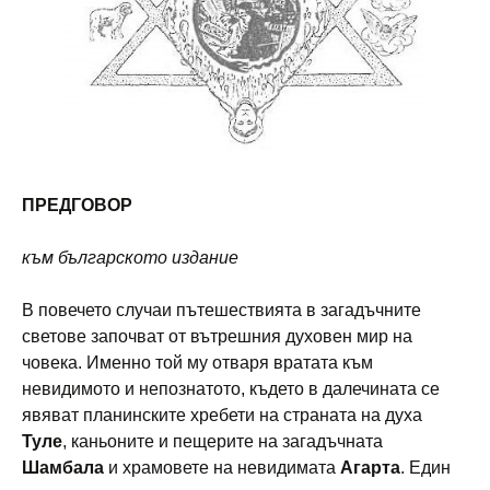
ПРЕДГОВОР
към българското издание
В повечето случаи пътешествията в загадъчните
светове започват от вътрешния духовен мир на
човека. Именно той му отваря вратата към
невидимото и непознатото, където в далечината се
явяват планинските хребети на страната на духа
Туле
, каньоните и пещерите на загадъчната
Шамбала
и храмовете на невидимата
Агарта
. Един