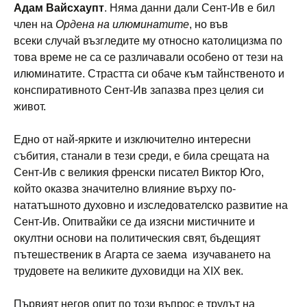
Адам Вайсхаупт
. Няма данни дали Сент-Ив е бил
член на
Ордена на илюминатите
, но във
всеки случай възгледите му относно католицизма по
това време не са се различавали особено от тези на
илюминатите. Страстта си обаче към тайнственото и
конспиративното Сент-Ив запазва през целия си
живот.
Едно от най-ярките и изключително интересни
събития, станали в тези среди, е била срещата на
Сент-Ив с великия френски писател Виктор Юго,
който оказва значително влияние върху по-
нататъшното духовно и изследователско развитие на
Сент-Ив. Опитвайки се да изясни мистичните и
окултни основи на политическия свят, бъдещият
пътешественик в Агарта се заема изучаването на
трудовете на великите духовидци на XIX век.
Първият негов опит по този въпрос е трудът на