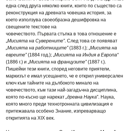
една след друга няколко книги, които по същество са
реконструкция на древната човешка история, за
което използува своеобразна дешифровка на
свещените текстове на
човечеството. Първата стъпка в това отношение е
„
Мисията на
Суверените”
. След това се появяват
„Мисията на работниците”
(1883 г.); „
Мисията на
евреите”
(1884 год.); „
Мисията на Индия в Европа“
(1886 г.) и „
Мисията на французите”
(1887 г.).
Пишейки тези книги, според неговите приятели,
маркизът е имал усещането, че е открил универсален
ключ към тайните на дълбокото минало на
човечеството, към тази най-загадъчна дисциплина,
която по-късно ще нарекат
„древна Наука
”. Наука,
която много преди технотронната цивилизация е
притежавала особено Знание, изпреварващо
откритията на XIX век.