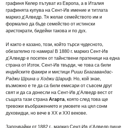
графиня Келер пътуват из Европа, а в Италия
графинята купува на Сент-Ив имение и титлата
маркиз д’Алведр. Тя желае семейството им и
формално да бъде семейство от истински
аристократи, бидейки такова и по дух.
И както е казано, този, който търси чудесното,
обезателно го намира! В 1880 г. маркиз Сент-Ив
д’Алведр е посетен от тайнствени пратеници на една
страна от Изток. Сент-Ив твърди, че това са били
индийските факири и мистици
Риши Бхагавандас-
Раджи Шрина и Ходжи Шариф
. Но, кой знае,
възможно е те да са били емисари от съвсем друг
свят и да са донесли на Сент-Ив д’Алведр вест от
същата тази страна
Агарта
, която след това ще
тревожи въображението и умовете на цял сонм
духовидци, но вече в XX и XXI векове.
Започвайки от 1882 г., маркиз Сент-Ив д’Алведр пише