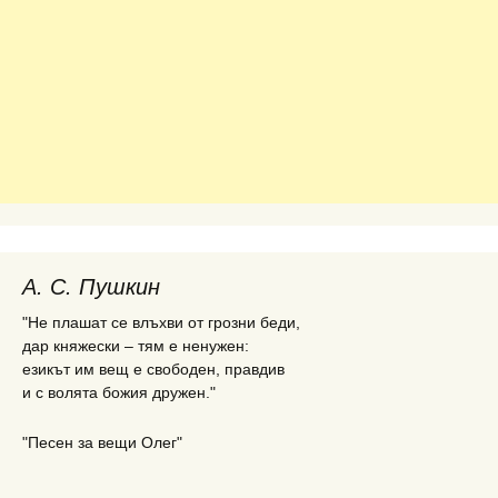
А. С. Пушкин
"Не плашат се влъхви от грозни беди,
дар княжески – тям е ненужен:
езикът им вещ е свободен, правдив
и с волята божия дружен."
"Песен за вещи Олег"