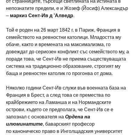
от странниците, търсещи светлината на истината в
непознатите предели, е и Жозеф (Йосиф) Александър
–
маркиз Сент-Ив д ’Алведр
.
Той е роден на 26 март 1842 г. в Париж, Франция в
семейството на ревностни католици. Младостта му
обаче, както и времената на максимализма, го
довеждат до сериозен конфликт със семейството му, а
поради това, че Сент-Ив не приема съществуващата
система на традиционно образование, строгият му
баща и ревностен католик го прогонва от дома.
Няколко години Сент-Ив служи във военната база на
Франция в Брест, а след това се премества по
крайбрежието на Ламанша и на Нормандските
острови, където се предполага, че Сент-Ив се е
запознал с основателя на
Ордена на
илюминатите
, баварският професор
по каноническо право в Инголщадския университет