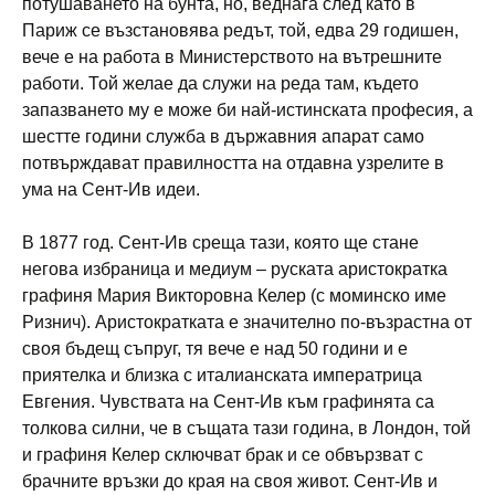
потушаването на бунта, но, веднага след като в
Париж се възстановява редът, той, едва 29 годишен,
вече е на работа в Министерството на вътрешните
работи. Той желае да служи на реда там, където
запазването му е може би най-истинската професия, а
шестте години служба в държавния апарат само
потвърждават правилността на отдавна узрелите в
ума на Сент-Ив идеи.
В 1877 год. Сент-Ив среща тази, която ще стане
негова избраница и медиум – руската аристократка
графиня Мария Викторовна Келер (с моминско име
Ризнич). Аристократката е значително по-възрастна от
своя бъдещ съпруг, тя вече е над 50 години и е
приятелка и близка с италианската императрица
Евгения. Чувствата на Сент-Ив към графинята са
толкова силни, че в същата тази година, в Лондон, той
и графиня Келер сключват брак и се обвързват с
брачните връзки до края на своя живот. Сент-Ив и