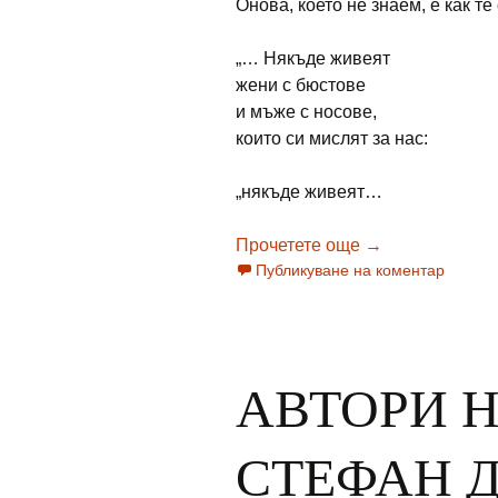
Онова, което не знаем, е как те
„… Някъде живеят
жени с бюстове
и мъже с носове,
които си мислят за нас:
„някъде живеят…
АВТОРИ НА „Л
Прочетете още
→
Публикуване на коментар
АВТОРИ Н
СТЕФАН 