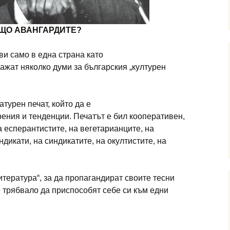
ЩО АВАНГАРДИТЕ?
ви само в една страна като
кажат няколко думи за българския „културен
турен печат, който да е
ения и тенденции. Печатът е бил кооперативен,
а есперантистите, на вегетарианците, на
дикати, на синдикатите, на окултистите, на
итература“, за да пропагандират своите тесни
е трябвало да приспособят себе си към едни
ИТАВРА“: ВЛАДИМИР СВИНТИЛА