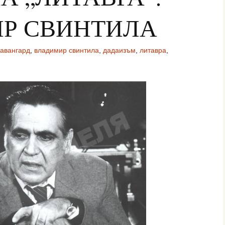
Р СВИНТИЛА
авангард
,
владимир свинтила
,
дадаизъм
,
литавра
,