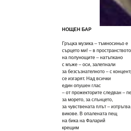
НОЩЕН БАР
Гръцка музика – тъмносиньо е
сърцето ми! – в пространството
на полунощите – натъпкано
с мъже – оси, залепнали
за безсъзнателното – с концен
се изгарят. Над всички
един опушен глас
– от прожекторите следван – п
за морето, за слънцето,
за чувствената плът – изтръгва
викове. В опалената пещ
на бика на Фаларий
крещим