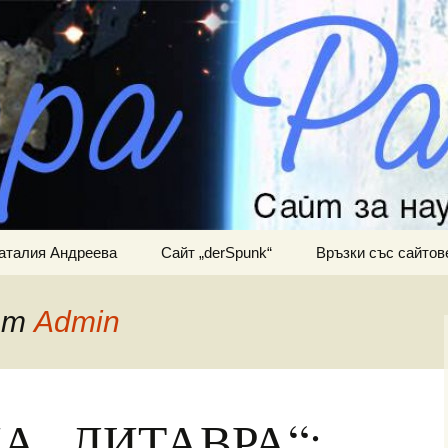
ра и мистично познание
АНИНА
аталия Андреева
Сайт „derSpunk“
Връзки със сайтов
 от
Admin
А „ЛИТАВРА“: