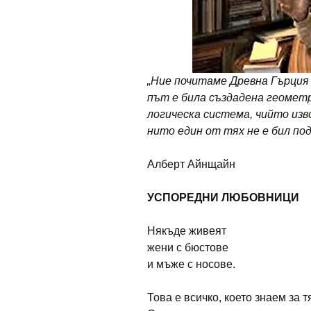
„Ние почитаме Древна Гърция 
път е била създадена геометр
логическа система, чийто изв
нито един от тях не е бил под
Алберт Айнщайн
УСПОРЕДНИ ЛЮБОВНИЦИ
Някъде живеят
жени с бюстове
и мъже с носове.
Това е всичко, което знаем за т