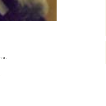
трати
ее