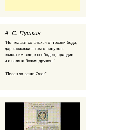
А. С. Пушкин
"Не плашат се влъхви от грозни беди,
дар княжески – тям е ненужен:
езикът им вещ е свободен, правдив
и с волята божия дружен."
"Песен за вещи Олег"