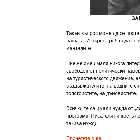
ЗА
Такъв въпрос може да се поста
нашата. И първо трябва да се 
манталитет“.
Ние не сме имали никога литера
свободен от политически намер
на туристическото движение, н
въздържателите, на водните син
толстоистите, на дъновистите.
Всички те са имали нужда от „л
програми. Писателят и поетът 
такива нужди.
АВТОРИ НА „Л
Прочетете още
→