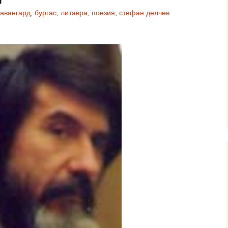
авангард
,
бургас
,
литавра
,
поезия
,
стефан делчев