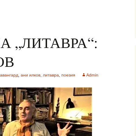
А „ЛИТАВРА“:
ОВ
авангард
,
ани илков
,
литавра
,
поезия
Admin