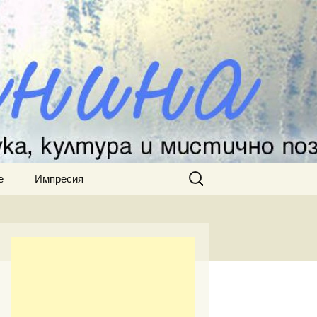
Търсене
е
Импресия
за: