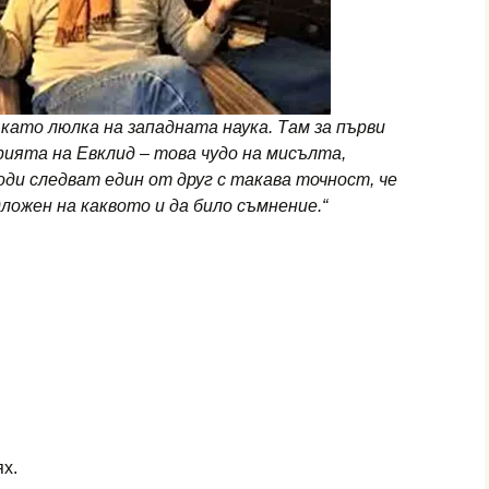
като люлка на западната наука. Там за първи
ията на Евклид – това чудо на мисълта,
оди следват един от друг с такава точност, че
ложен на каквото и да било съмнение.“
ях.