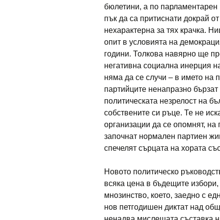
бюлетини, а по парламентарен 
пък да са притиснати докрай о
нехарактерна за тях крачка. Н
опит в условията на демокрация
години. Толкова навярно ще п
негативна социална инерция на 
няма да се случи – в името на 
партийците ненапразно бързат с
политическата незрелост на бъ
собстве­ните си ръце. Те не и
организации да се опомнят, на 
започнат нормален партиен жив
спечелят сърцата на хората съ
Новото политическо ръководств
всяка цена в бъдещите избо­ри
мнозинство, което, заедно с е
нов петгодишен диктат над общ
ненадва мислещата съставка на