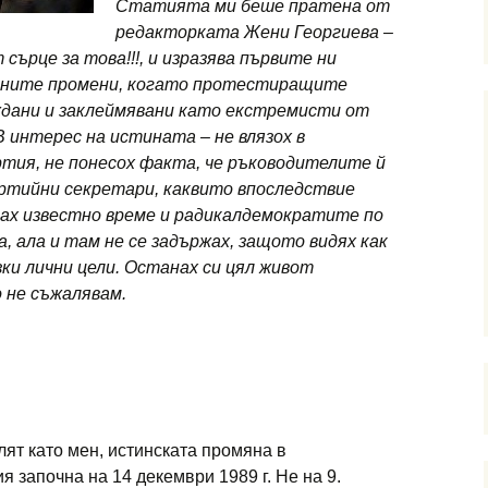
Статията ми беше пратена от
редакторката Жени Георгиева –
 сърце за това!!!, и изразява първите ни
чните промени, когато протестиращите
дани и заклеймявани като екстремисти от
 интерес на истината – не влязох в
ия, не понесох факта, че ръководителите й
артийни секретари, каквито впоследствие
вах известно време и радикалдемократите по
, ала и там не се задържах, защото видях как
зки лични цели. Останах си цял живот
 не съжалявам.
лят като мен, истинската промяна в
 започна на 14 декември 1989 г. Не на 9.