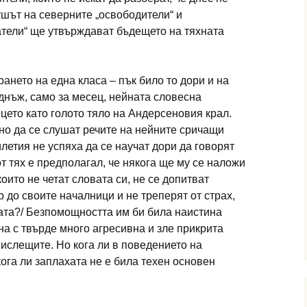
ушът на северните „освободители“ и
ели“ ще утвърждават бъдещето на тяхната
ането на една класа – пък било то дори и на
днъж, само за месец, нейната словесна
цето като голото тяло на Андерсеновия крал.
но да се слушат речите на нейните сричащи
илетия не успяха да се научат дори да говорят
 от тях е предполагал, че някога ще му се наложи
които не четат словата си, не се допитват
 до своите начални­ци и не треперят от страх,
ната?/ Безпомощността им би била наистина
ена с твърде много агресивна и зле прикрита
ислещите. Но кога ли в поведението на
кога ли заплахата не е била техен основен