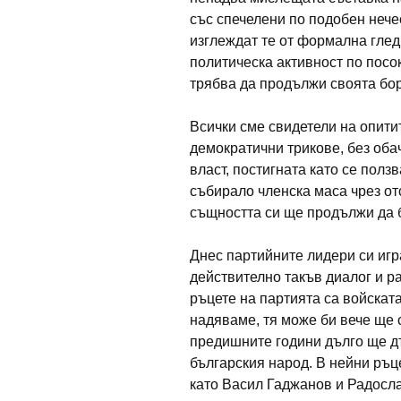
със спечелени по подобен нече
изглеждат те от формална глед
политическа активност по посо
трябва да продължи своята бор
Всички сме свидетели на опити
демократични трикове, без оба
власт, постигната като се полз
събирало членска маса чрез от
същността си ще продължи да б
Днес партийните лидери си игр
действително такъв диалог и ра
ръцете на партията са войската 
надяваме, тя може би вече ще с
пре­дишните години дълго ще д
българския народ. В нейни ръце
като Васил Гаджанов и Радосла