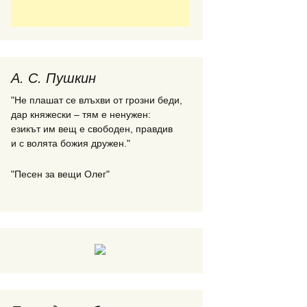
А. С. Пушкин
"Не плашат се влъхви от грозни беди,
дар княжески – тям е ненужен:
езикът им вещ е свободен, правдив
и с волята божия дружен."
"Песен за вещи Олег"