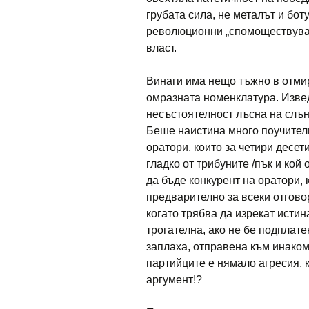
грубата сила, не металът и бот
революционни „спомоществуват
власт.
Винаги има нещо тъжно в отмир
омразната номенклатура. Изве
несъстоятелност лъсна на слън
Беше наистина много поучител
оратори, които за четири десет
гладко от трибуните /пък и кой
да бъде конкурент на оратори, 
предварително за всеки отговор
когато трябва да изрекат исти
трогателна, ако не бе подпла­т
заплаха, отправена към инаком
партийците е ня­мало агресия, 
аргумент!?