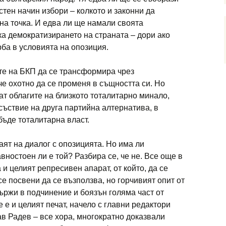
стен начин избори – колкото и законни да
на точка. И едва ли ще намали своята
ка
демократизирането на страната – дори ако
ба в условията на опозиция.
те на БКП да се трансформира чрез
че охотно да се променя в същността си. Но
ват обла­гите на близкото тоталитарно минало,
съствие на друга партийна алтернатива, в
ъде тоталитарна власт.
аят на диалог с опозицията. Но има ли
вностоен ли е той? Раз­бира се, че не. Все още в
и це­лият репресивен апарат, от който, да се
е посвени да се възползва, но горчивият опит от
ържи в подчинение и боязън голяма част от
 е и целият печат, начело с главни редактори
в Радев – все хора, многократно доказвали