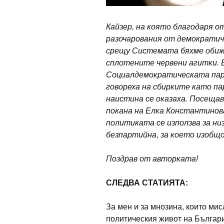
Кайзер, на която благодаря от
разочарования от демократи
срещу Системата бяхме обиж
сплотените червени агитки. В
Социалдемократическата парт
говореха на сбирките като п
наистина се оказаха. Посеща
покана на Елка Константинова
политиката се използва за ни
безпартийна, за което изобщо
Поздрав от авторката!
СЛЕДВА СТАТИЯТА:
За мен и за мнозина, които мис
политическия живот на България