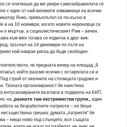
коро се опитваше да ме увери самозабравилата се
ло с един от най-великите измамници на всички
икатор Янко, превъплътил се по-късно в
е и на 10 ноември, когато новите нероновци се
он е мъртъв, а социалистическият Рим – вечен.
ва към мен тогава се издигна и друг вик:
арод, тръгнал на 14 декември по пътя на
риел най-накрая риска да бъде свободен.
оятелството, че предната ве­чер на площад „9
ктакъл, който разсмя всички с остарялата си и
од строй от околните на столицата градове и
ни. Тяхната организираност бе наистина
о ентусиазираните възгласи в подкрепа на БКП,
ес на „
разните там екстремистки групи
„, един
абота за безработ­ните патриоти – но беше
 несъщест­вена грешка: думата „патриоти“ бе
ума – нищо ново под слънцето, все същата
тели, които не искат да разберат, че днес не