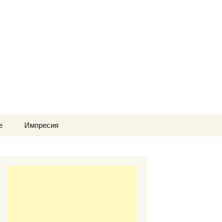
Търсене
е
Импресия
за: