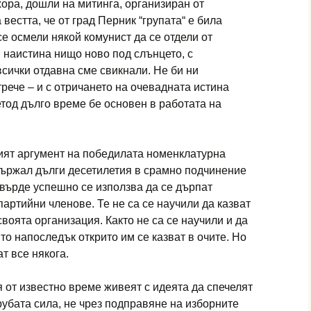
ора, дошли на митинга, организиран от
вестта, че от град Перник “групата“ е била
се осмели някой комунист да се отдели от
, наистина нищо ново под слънцето, с
сички отдавна сме свикнали. Не би ни
трече – и с отричането на очевадната истина
етод дълго време бе основен в работата на
ият аргумент на победилата номенклатурна
 държал дълги десетилетия в срамно подчинение
върде ус­пешно се използва да се дърпат
ар­тийни членове. Те не са се научили да казват
своята организация. Както не са се научили и да
то напоследък открито им се казват в очи­те. Но
ат все някога.
я от известно време живеят с идеята да спечелят
рубата сила, не чрез подправяне на изборните