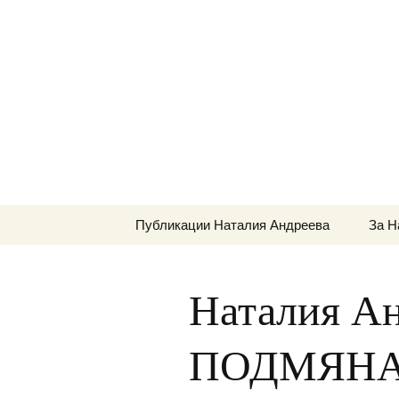
Сайт за наука, литерату
Към
съдържанието
ВЕДРА Р
Публикации Наталия Андреева
За Н
Наталия Ан
ПОДМЯНА