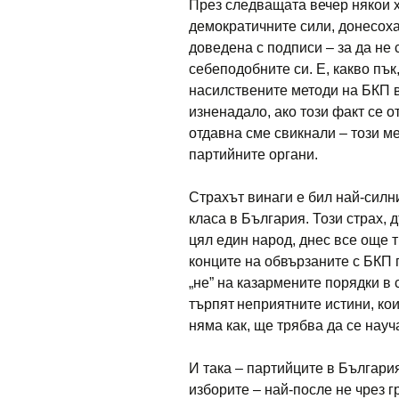
През следващата вечер някои х
демократичните сили, донесоха 
доведена с подписи – за да не 
себеподобните си. Е, какво пък
насилствените методи на БКП в
изненадало, ако този факт се о
отдавна сме свикнали – този м
партийните органи.
Страхът винаги е бил най-силн
класа в България. Този страх,
цял един народ, днес все още т
конците на обвързаните с БКП п
„не” на казармените порядки в 
търпят
неприятните истини, кои
няма как, ще трябва да се науч
И така – партийците в Българи
изборите – най-после не чрез г