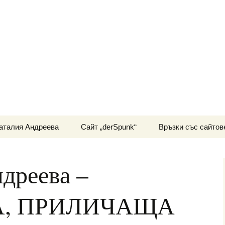
ра и мистично познание
АНИНА
аталия Андреева
Сайт „derSpunk“
Връзки със сайтов
дреева –
, ПРИЛИЧАЩА