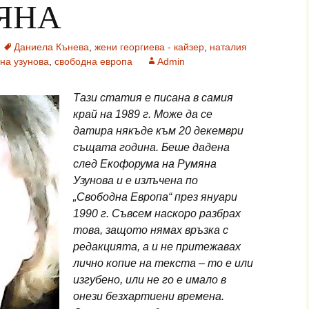
ЯНА
Даниела Кънева
,
жени георгиева - кайзер
,
наталия
на узунова
,
свободна европа
Admin
Тази статия е писана в самия
край на 1989 г. Може да се
датира някъде към 20 декември
същата година. Беше дадена
след Екофорума на Румяна
Узунова и е излъчена по
„Свободна Европа“ през януари
1990 г. Съвсем наскоро разбрах
това, защото нямах връзка с
редакцията, а и не притежавах
лично копие на текста – то е или
изгубено, или не го е имало в
онези безхартиени времена.