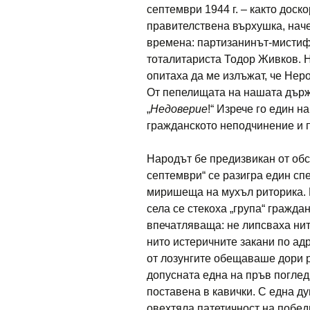
септември 1944 г. – както дос
правителствена върхушка, наче
времена: партизанинът-мистиф
тоталитариста Тодор Живков. Н
опитаха да ме излъжат, че Нер
От пепелищата на нашата държа
„
Недоверие
!“ Изрече го един н
гражданското неподчинение и п
Народът бе предизвикан от обст
септември“ се разигра един спе
миришеща на мухъл риторика. П
села се стекоха „група“ гражда
впечатляваща: не липсваха нит
нито истеричните закани по адр
от лозунгите обещаваше дори р
допусната една на пръв поглед
поставена в кавички. С една д
овехтяла патетичност на победи