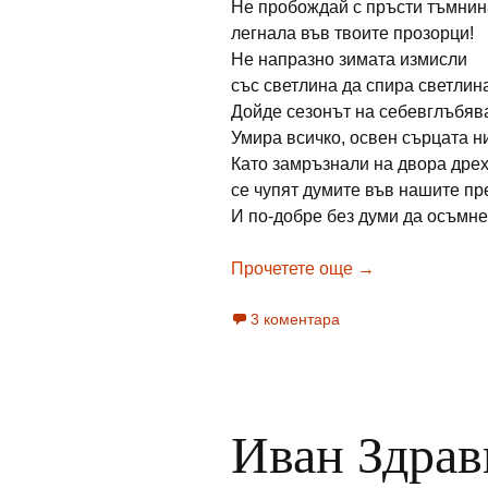
Не пробождай с пръсти тъмнин
легнала във твоите прозорци!
Не напразно зимата измисли
със светлина да спира светлин
Дойде сезонът на себевглъбяв
Умира всичко, освен сърцата н
Като замръзнали на двора дре
се чупят думите във нашите пр
И по-добре без думи да осъмне
Наталия Андрее
Прочетете още
→
3 коментара
Иван Здрав