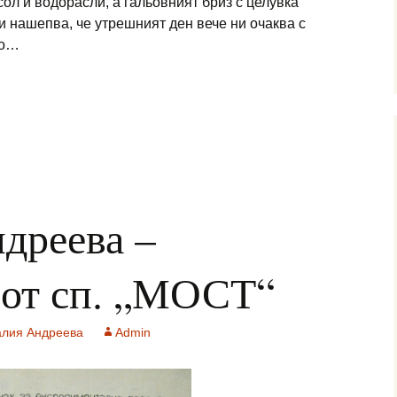
ол и водорасли, а гальовният бриз с целувка
и нашепва, че утрешният ден вече ни очаква с
то…
олов – „ЩЕ ИМАМ И ПОПЪТНИ ВЕТРОВЕ…“
дреева –
т сп. „МОСТ“
алия Андреева
Admin