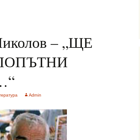
Николов – „ЩЕ
ПОПЪТНИ
…“
тература
Admin