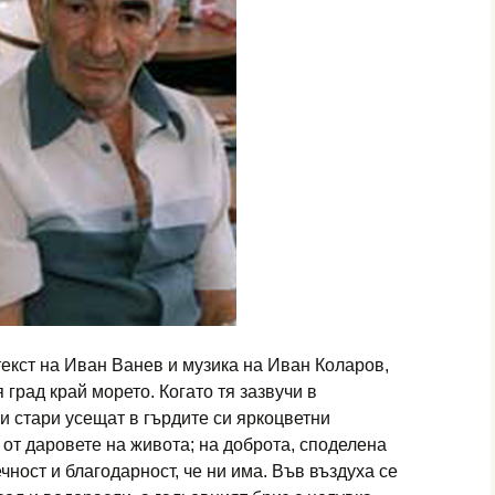
текст на Иван Ванев и музика на Иван Коларов,
 град край морето. Когато тя зазвучи в
 и стари усещат в гърдите си яркоцветни
 от даровете на живота; на доброта, споделена
чност и благодарност, че ни има. Във въздуха се