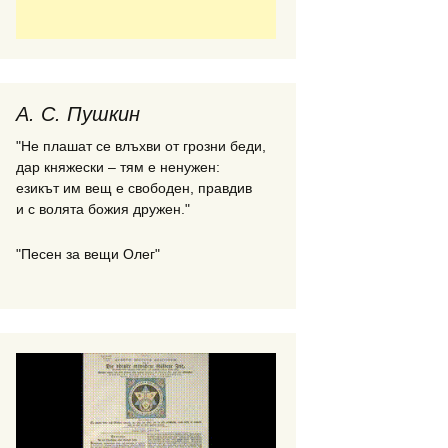
А. С. Пушкин
"Не плашат се влъхви от грозни беди,
дар княжески – тям е ненужен:
езикът им вещ е свободен, правдив
и с волята божия дружен."
"Песен за вещи Олег"