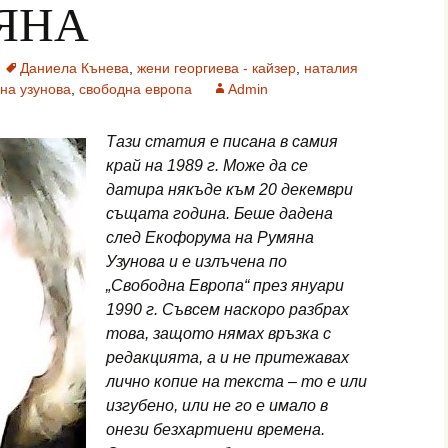
ЯНА
Даниела Кънева
,
жени георгиева - кайзер
,
наталия
на узунова
,
свободна европа
Admin
Тази статия е писана в самия
край на 1989 г. Може да се
датира някъде към 20 декември
същата година. Беше дадена
след Екофорума на Румяна
Узунова и е излъчена по
„Свободна Европа“ през януари
1990 г. Съвсем наскоро разбрах
това, защото нямах връзка с
редакцията, а и не притежавах
лично копие на текста – то е или
изгубено, или не го е имало в
онези безхартиени времена.