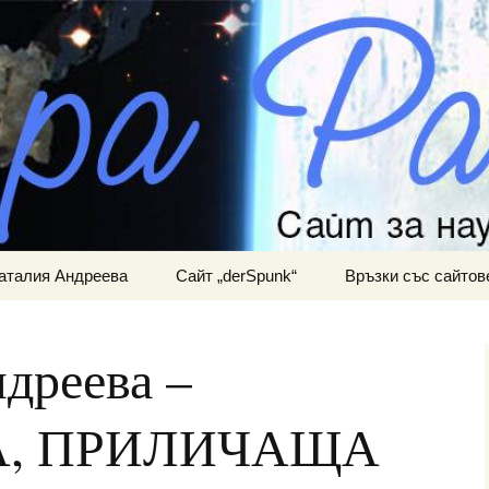
ра и мистично познание
АНИНА
аталия Андреева
Сайт „derSpunk“
Връзки със сайтов
дреева –
, ПРИЛИЧАЩА