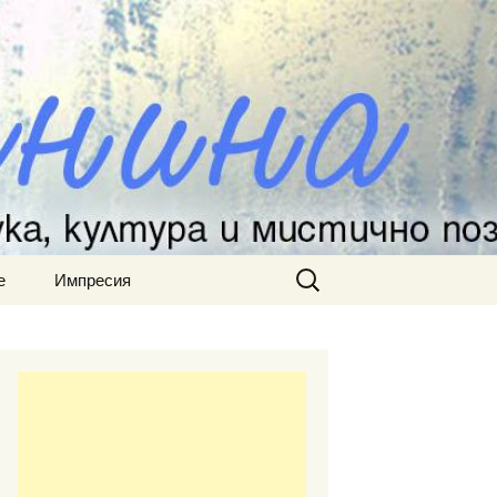
Търсене
е
Импресия
за: