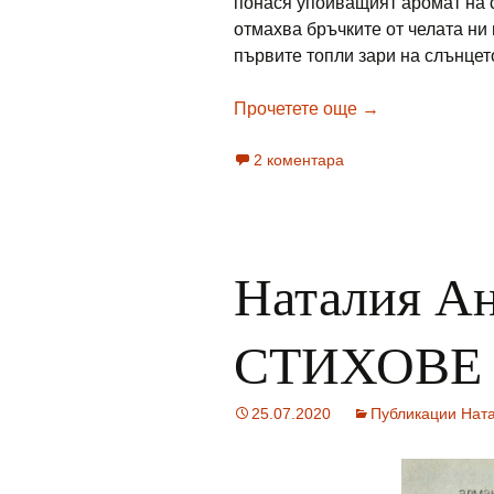
понася упойващият аромат на с
отмахва бръчките от челата ни 
първите топли зари на слънце
Георги Н. Ник
Прочетете още
→
2 коментара
Наталия Ан
СТИХОВЕ о
25.07.2020
Публикации Нат