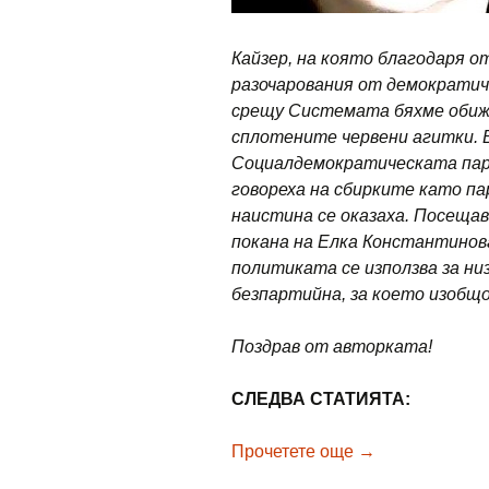
Кайзер, на която благодаря от
разочарования от демократи
срещу Системата бяхме обиж
сплотените червени агитки. В
Социалдемократическата парт
говореха на сбирките като п
наистина се оказаха. Посеща
покана на Елка Константинова
политиката се използва за ни
безпартийна, за което изобщо
Поздрав от авторката!
СЛЕДВА СТАТИЯТА:
Наталия Андр
Прочетете още
→