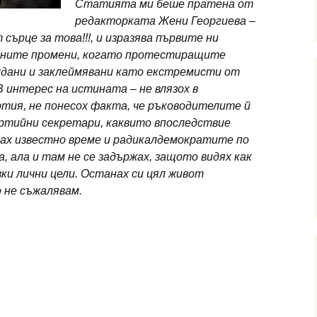
Статията ми беше пратена от
редакторката Жени Георгиева –
 сърце за това!!!, и изразява първите ни
чните промени, когато протестиращите
дани и заклеймявани като екстремисти от
 интерес на истината – не влязох в
ия, не понесох факта, че ръководителите й
артийни секретари, каквито впоследствие
вах известно време и радикалдемократите по
, ала и там не се задържах, защото видях как
зки лични цели. Останах си цял живот
 не съжалявам.
еева – ПОДМЯНА, ПРИЛИЧАЩА НА ПРОМЯНА