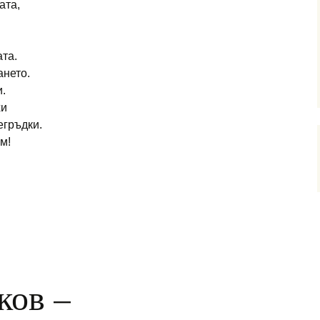
ата,
ата.
ането.
и.
хи
егръдки.
м!
ва – СТИХОВЕ от сп. „МОСТ“
ков –