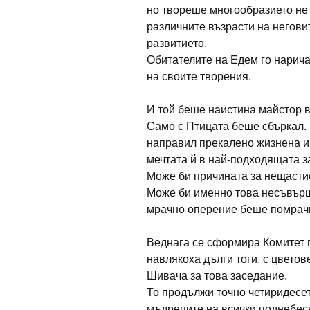
но твореше многообразието не 
различните възрасти на негови
развитието.
Обитателите на Едем го нарич
на своите творения.
И той беше наистина майстор в
Само с Птицата беше сбъркал.
направил прекалено жизнена и 
мечтата й в най-подходящата з
Може би причината за нещасти
Може би именно това несъвърш
мрачно оперение беше помрачи
Веднага се сформира Комитет 
навлякоха дълги тоги, с цвето
Шивача за това заседание.
То продължи точно четиридесе
мъдреците на всички поднебес