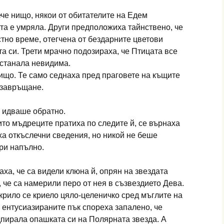
ече нищо, някои от обитателите на Едем
а е умряла. Други предположиха тайнствено, че
стно време, отегчена от бездарните цветови
а си. Трети мрачно подозираха, че Птицата все
 станала невидима.
ищо. Те само седнаха пред праговете на къщите
 завръщане.
е идваше обратно.
то мъдреците пратиха по следите й, се върнаха
оха откъслечни сведения, но никой не беше
ери напълно.
ха, че са видели клюна й, опрян на звездата
 че са намерили перо от нея в съзвездието Дева.
 крило се криело цяло-целеничко сред мъглите на
ентусиазираните пък спореха запалено, че
дпирала опашката си на Полярната звезда. А