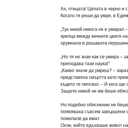
Ах, птицата! Цялата в черно и 
Когато тя реши да умре, в Едем
„Тук никой никога не е умирал
крилца между вечните цветя на
хрумнала в рошавата перушине
„Но тя не знае как се умира – з
преподава тази наука!”
„Какво значи да умреш? – зара
представяха смъртта като преми
където те липсват. – И кога ще
Защото никой не им беше обяс
Но подобно обяснение не беше 
появяваха съвсем завършени от
пожелали да имат.
Онзи, който вдъхваше живот на