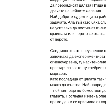
да пребоядисат цялата Птица в
дрехата на нейните желания.
Най-добрите художници на райс
задачата. Ала тъй като бяха слу
не успяваха да постигнат пълно
краищата или перото се оказва
от перото.
След многократни неуспешни о
започнаха да експериментират 
огненочервена, ту наситенолила
престаряло злато, ту сребрист 
маргарит.
Като последица от цялата тази
малко да изчезва. Най-напред 
– нейният още по-божествен де
главата. Последна изчезна опа
време да им се присмива от хо