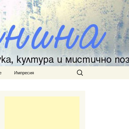
Търсене
е
Импресия
за: