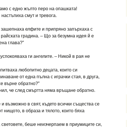
само с едно жълто перо на опашката!
 настъпиха смут и тревога.
 – зашепнаха елфите и припряно запърхаха с
 райската градина. – Що за безумна идея й е
на глава?”
ауспокояваха ги ангелите. – Никой в рая не
зпитваха любопитно децата, които си
наване от една пълна с играчки стая, в друга,
 се върне обратно?”
нил, че след смъртта няма връщане обратно.
и възможно в свят, където всички същества се
 нищото, в образа и тялото, които бяха
 световете, беше неизчерпаем в приумиците си,