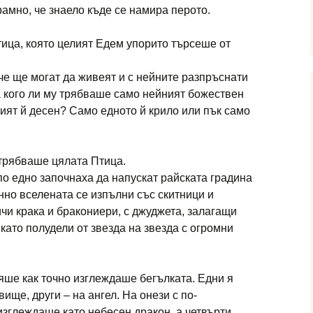
мно, че знаело къде се намира перото.
тица, която целият Едем упорито търсеше от
че ще могат да живеят и с нейните разпръснати
а кого ли му трябваше само нейният божествен
ият й десен? Само едното й крило или пък само
 трябваше цялата Птица.
о едно започнаха да напускат райската градина
нно вселената се изпълни със скитници и
ичи крака и бракониери, с джуджета, залагащи
 като полудели от звезда на звезда с огромни
яше как точно изглеждаше бегълката. Едни я
ище, други – на ангел. На онези с по-
зглеждаше като небесен дракон, а четвърти