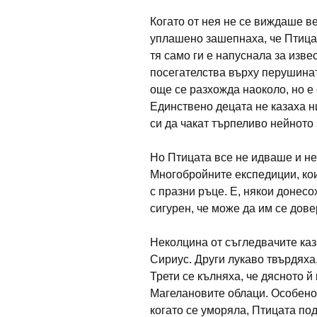
Когато от нея не се виждаше в
уплашено зашепнаха, че Птицат
тя само ги е напуснала за изве
посегателства върху перушинат
още се разхожда наоколо, но е
Единствено децата не казаха н
си да чакат търпеливо нейното
Но Птицата все не идваше и н
Многобройните експедиции, кои
с празни ръце. Е, някои донес
сигурен, че може да им се дов
Неколцина от съгледвачите каза
Сириус. Други лукаво твърдяха,
Трети се кълняха, че дясното й
Магелановите облаци. Особено 
когато се уморяла, Птицата по