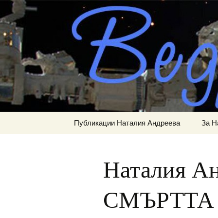
Сайт за наука, литерату
Към
съдържанието
ВЕДРА Р
Публикации Наталия Андреева
За Н
Наталия Ан
СМЪРТТА