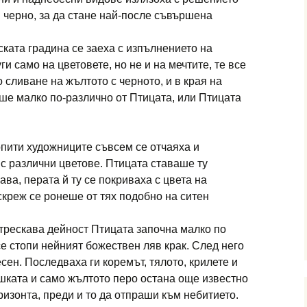
 черно, за да стане най-после съвършена
ката градина се заеха с изпълнението на
ги само на цветовете, но не и на мечтите, те все
 сливане на жълтото с черното, и в края на
ше малко по-различно от Птицата, или Птицата
пити художниците съвсем се отчаяха и
с различни цветове. Птицата ставаше ту
ва, перата й ту се покриваха с цвета на
скреж се ронеше от тях подобно на ситен
 трескава дейност Птицата започна малко по
се стопи нейният божествен ляв крак. След него
сен. Последваха ги коремът, тялото, крилете и
шката и само жълтото перо остана още известно
ризонта, преди и то да отпраши към небитието.