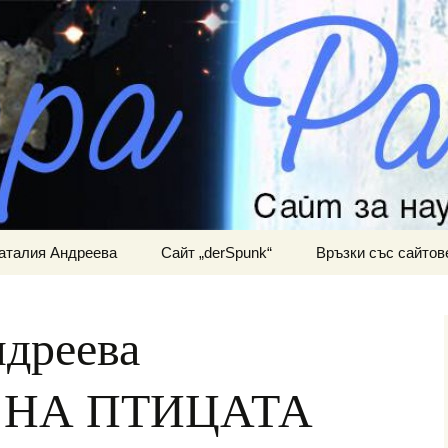
ра и мистично познание
АНИНА
аталия Андреева
Сайт „derSpunk“
Връзки със сайтов
дреева
 НА ПТИЦАТА