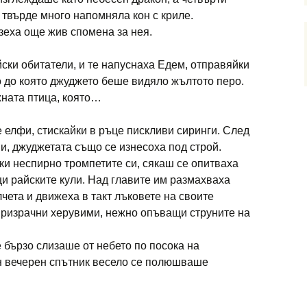
 твърде много напомняла кон с криле.
зеха още жив спомена за нея.
йски обитатели, и те напуснаха Едем, отправяйки
о до която джуджето беше видяло жълтото перо.
хната птица, която…
 елфи, стискайки в ръце пискливи сиринги. След
ни, джуджетата също се изнесоха под строй.
ки неспирно тромпетите си, сякаш се опитваха
ци райските кули. Над главите им размахваха
чета и движеха в такт лъковете на своите
призрачни херувими, нежно опъващи струните на
 бързо слизаше от небето по посока на
ен вечерен спътник весело се полюшваше