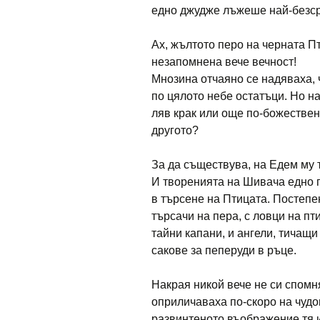
едно джудже лъжеше най-безсра
Ах, жълтото перо на черната П
незапомнена вече вечност!
Мнозина отчаяно се надяваха, 
по цялото небе остатъци. Но н
ляв крак или още по-божествен
другото?
За да съществува, на Едем му
И творенията на Шивача едно п
в търсене на Птицата. Постепе
търсачи на пера, с ловци на пт
тайни капани, и ангели, тичащи
сакове за пеперуди в ръце.
Накрая никой вече не си спомн
оприличаваха по-скоро на чудов
развинтеното въображение тя и