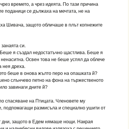
чрез времето, а чрез идеята. По тази причина
те поданици се дължаха на мечтата, не на
аха Шивача, защото обличаше в плът копнежите
 занаята си.
 Беше я създал недостатъчно щастлива. Беше я
ненаситна. Освен това не беше успял да облече
а нея дреха.
ето беше в онова жълто перо на опашката й?
ено слънчево петно на фона на тържественото
ло завинаги дните й?
по спасяване на Птицата. Членовете му
ве, подпомагащи размисъла и специално ушити от
т дни, защото в Едем нямаше нощи. Накрая
ни и наднебесни видове излязоха с решението