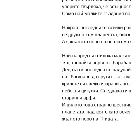
упорито твърдяха, че всъщност
Само най-малките създания па
Накрая, последни от всички ра
се дружно към планетата, близ
Ах, жълтото перо на онази сма
Най-напред си отидоха малките
тях, тропайки нервно с бараба
Децата ги последваха, надувай
на сбогуване да срутят със зву
крилете си свежо изпрани ангел
небесни цигулки. Следваха ги 
старинни арфи.
И цялото това странно шествие
планетата, над която като веч
жълтото перо на Птицата.