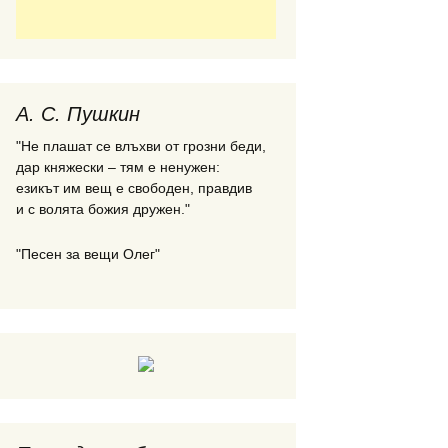
А. С. Пушкин
"Не плашат се влъхви от грозни беди,
дар княжески – тям е ненужен:
езикът им вещ е свободен, правдив
и с волята божия дружен."
"Песен за вещи Олег"