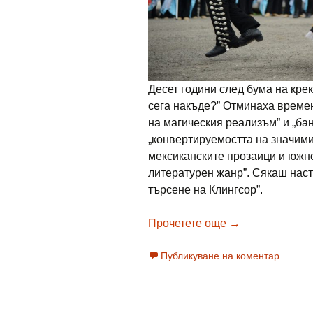
Десет години след бума на крек
сега накъде?” Отминаха времен
на магическия реализъм” и „ба
„конвертируемостта на значими
мексиканските прозаици и южно
литературен жанр”. Сякаш настъ
търсене на Клингсор”.
Марион Колева
Прочетете още
→
Публикуване на коментар