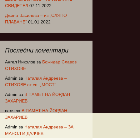
СВИДЕТЕЛ
07.11.2022
Джина Василева – из „СЛЯПО
ПЛАВАНЕ“
01.01.2022
Последни коментари
Ангел Николов
за
Божидар Славов
СТИХОВЕ
Admin
за
Наталия Андреева –
СТИХОВЕ от сп. „МОСТ“
Admin
за
В ПАМЕТ НА ЙОРДАН
ЗАХАРИЕВ
валя
за
В ПАМЕТ НА ЙОРДАН
ЗАХАРИЕВ
Admin
за
Наталия Андреева – ЗА
МАНОЛ И ДАЛЧЕВ