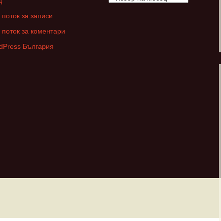
д
 поток за записи
 поток за коментари
dPress България