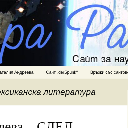
ра и мистично познание
АНИНА
аталия Андреева
Сайт „derSpunk“
Връзки със сайтов
ексиканска литература
лева – СЛЕД