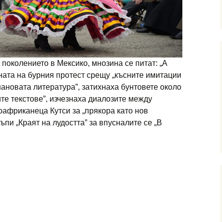
 поколението в Мексико, мнозина се питат: „А
ата на бурния протест срещу „късните имитации
нановата литература”, затихнаха бунтовете около
те текстове”, изчезнаха диалозите между
африканеца Кутси за „прякора като нов
пи „Краят на лудостта” за впусналите се „В
 – СЛЕД „КРЕК“ ПОКОЛЕНИЕТО В МЕКСИКО