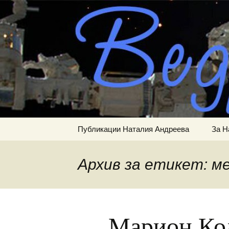
Сайт за наука, литерату
Към
съдържанието
ВЕДРА Р
Публикации Наталия Андреева
За Н
Архив за етикет: м
Марион Ко