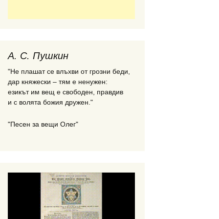
А. С. Пушкин
"Не плашат се влъхви от грозни беди,
дар княжески – тям е ненужен:
езикът им вещ е свободен, правдив
и с волята божия дружен."
"Песен за вещи Олег"