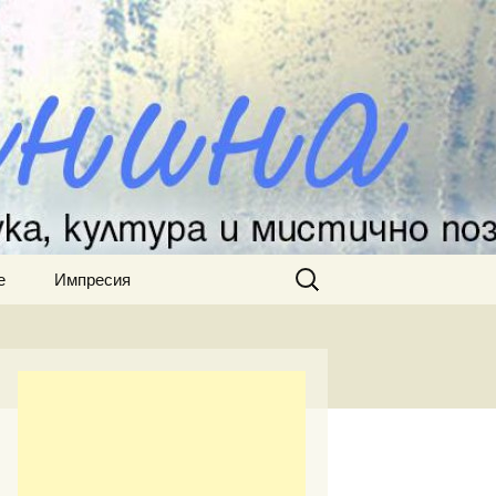
Търсене
е
Импресия
за: