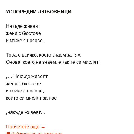
УСПОРЕДНИ ЛЮБОВНИЦИ
Някъде живеят
жени с бюстове
и мъже с носове.
Това е всичко, което знаем за тях.
Онова, което не знаем, е как те си мислят:
„… Някъде живеят
жени с бюстове
и мъже с носове,
които си мислят за нас:
„някъде живеят…
АВТОРИ НА „ЛИТАВРА“: АНИ ИЛКОВ
Прочетете още
→
Публикуване на коментар