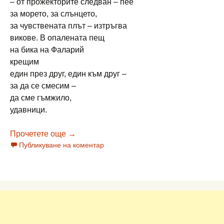
– от прожекторите следван – пее
за морето, за слънцето,
за чувствената плът – изтръгва
викове. В опалената пещ
на бика на Фаларий
крещим
един през друг, един към друг –
за да се смесим –
да сме гъмжило,
удавници.
АВТОРИ НА „ЛИТАВРА“: СТЕФАН ДЕЛЧ
Прочетете още
→
Публикуване на коментар