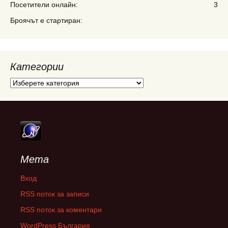
Посетители онлайн:
3
Броячът е стартиран:
Категории
Категории
Мета
Вход
RSS поток за записи
RSS поток за коментари
WordPress България