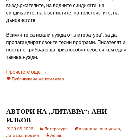
въздържателите, на водните синдикати, на
синдикатите, на окултистите, на толстоистите, на
дъновистите.
Всички те са имали нужда от „литература“, за да
пропагандират своите тесни програми. Писателят и
поетът е трябвало да приспособят себе си към едни
такива нужди.
АВТОРИ НА „ЛИТАВРА“: ВЛАДИМИР С
Прочетете още
→
Публикуване на коментар
АВТОРИ НА „ЛИТАВРА“: АНИ
ИЛКОВ
20.05.2026
Литература
авангард
,
ани илков
,
литавра
,
поезия
Admin