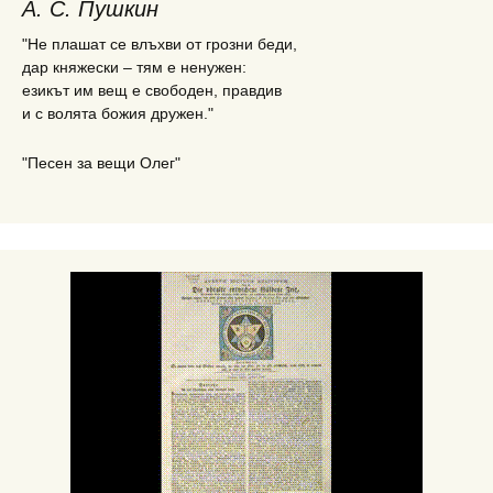
А. С. Пушкин
"Не плашат се влъхви от грозни беди,
дар княжески – тям е ненужен:
езикът им вещ е свободен, правдив
и с волята божия дружен."
"Песен за вещи Олег"