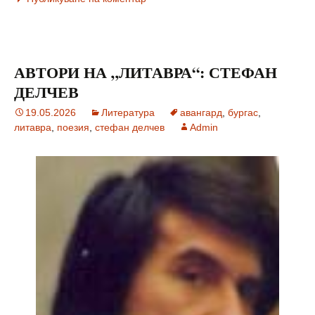
АВТОРИ НА „ЛИТАВРА“: СТЕФАН
ДЕЛЧЕВ
19.05.2026
Литература
авангард
,
бургас
,
литавра
,
поезия
,
стефан делчев
Admin