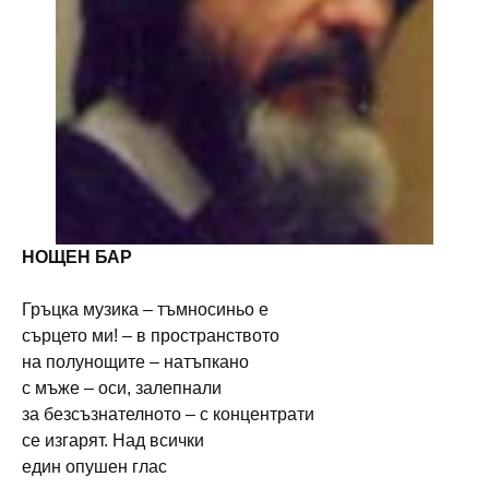
НОЩЕН БАР
Гръцка музика – тъмносиньо е
сърцето ми! – в пространството
на полунощите – натъпкано
с мъже – оси, залепнали
за безсъзнателното – с концентрати
се изгарят. Над всички
един опушен глас