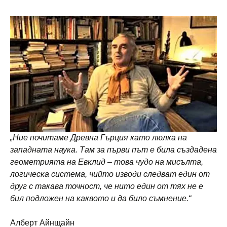
„Ние почитаме Древна Гърция като люлка на
западната наука. Там за първи път е била създадена
геометрията на Евклид – това чудо на мисълта,
логическа система, чийто изводи следват един от
друг с такава точност, че нито един от тях не е
бил подложен на каквото и да било съмнение.“
Алберт Айнщайн