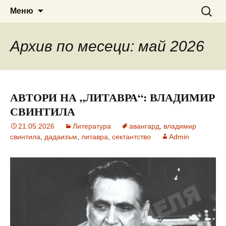
Сайт за наука, литература и
ВЕДРА РАНИНА
Към
Търсен
Меню
съдържанието
за:
мистично познание
Архив по месеци: май 2026
АВТОРИ НА „ЛИТАВРА“: ВЛАДИМИР
СВИНТИЛА
21.05.2026
Литература
авангард
,
владимир
свинтила
,
дадаизъм
,
литавра
,
сектантство
Admin