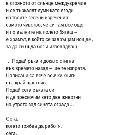
в огряното от слънце междувремие
и се търкалят думи като ягоди
из твоите зелени изречения,
самото чувство, че си там все още
и по вълните на полето бягаш –
е храмът, в който се завръщам нощем,
за да си бъда бог и изповядващ.
… Подай ръка и докато стигна
във времето назад – ще те изпратя.
Написани са вече всички книги
със край щастлив.
Подай сега ръката си
и да прескочим като две животни
на утрото зад синята ограда…
Сега,
когато трябва да работя,
сега,