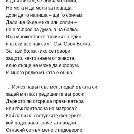
и да извикам, че обичам всички,
Не мога и да моля за пощада,
дори да го напиша – ще го сричам.
Дали ще бъде мъка или сплин –
не е въпрос на дума, а на болка.
Във множеството “всички са един
и всеки все пак сам”. Със Своя Болка.
За тази болка тихо се говори,
защото, както знаем от живота,
едно сърце не може да е форум.
И много рядко мъката е обща.
… Излез навън със мен, подай ръката си,
задай ми пак предишните въпроси:
Дървото ли отсреща прави вятъра
или пък панталона на матроса?
Кой пали на светулките фенерите,
кой подковава кончетата водни…
Отнасяй се към мене с недоверие,