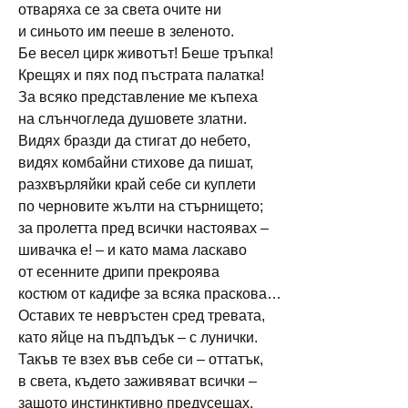
отваряха се за света очите ни
и синьото им пееше в зеленото.
Бе весел цирк животът! Беше тръпка!
Крещях и пях под пъстрата палатка!
За всяко представление ме къпеха
на слънчогледа душовете златни.
Видях бразди да стигат до небето,
видях комбайни стихове да пишат,
разхвърляйки край себе си куплети
по черновите жълти на стърнището;
за пролетта пред всички настоявах –
шивачка е! – и като мама ласкаво
от есенните дрипи прекроява
костюм от кадифе за всяка праскова…
Оставих те невръстен сред тревата,
като яйце на пъдпъдък – с лунички.
Такъв те взех във себе си – оттатък,
в света, където заживяват всички –
защото инстинктивно предусещах,