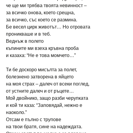
че ще ми трябва твоята невинност –
за всичко онова, което срещна,
за всичко, със което се размина.
Бе весел цирк животът… Но отровата
проникваше и в теб.
Веднъж в полето
къпините ми взеха кръвна проба
и казаха: “Не е това момчето…”
Ти бе доскоро мисълта за полет,
болезнено затворена в яйцето
на моя страх – далеч от всеки поглед,
от устните далеч и от ръцете…
Мой двойнико, защо разби черупката
и кой ти каза: “Заповядай, нежно е
наоколо.”
Отсам е пълно с трупове
на твои братя, сине на надеждата.