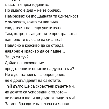
гласът ти през годините.
Но имало е дни – не те обичах.
Намразвах безпощадната ти бдителност
с омразата, която си навлича
свидетелят на нещо унизително.
Там, вътре, в защитените пространства
навярно ти е лесно да си ангел!
Навярно е красиво да се страда,
навярно е красиво да се падне…
Защо си тук?
Дойде на поклонение
пред тленните останки на душата ми?
Не е дошъл мигът за опрощение,
не е дошъл денят на самотата.
Тъй дълго ще са скръстени ръцете ми,
че докато са успоредни с тялото –
не искам в шепи да държат лицето ми!
За мен браздите на плача са ялови.