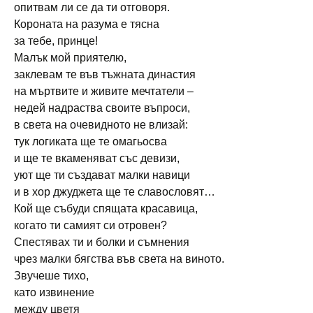
опитвам ли се да ти отговоря.
Короната на разума е тясна
за тебе, принце!
Малък мой приятелю,
заклевам те във тъжната династия
на мъртвите и живите мечтатели –
недей надраства своите въпроси,
в света на очевидното не влизай:
тук логиката ще те омагьосва
и ще те вкаменяват със девизи,
уют ще ти създават малки навици
и в хор джуджета ще те славословят…
Кой ще събуди спящата красавица,
когато ти самият си отровен?
Спестявах ти и болки и съмнения
чрез малки бягства във света на виното.
Звучеше тихо,
като извинeние
между цветя