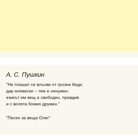
А. С. Пушкин
"Не плашат се влъхви от грозни беди,
дар княжески – тям е ненужен:
езикът им вещ е свободен, правдив
и с волята божия дружен."
"Песен за вещи Олег"