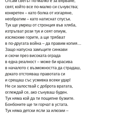
Отсам светът по-малко е за вярване,
свят, който все по-малко си съчувства;
конкретен – като болка от изгаряне,
необратим – като натиснат спусък.
Тук ще умреш от стронция във хляба,
изтръгват рози тук и сеят опиум,
изсякохме горите, а ще трябват
в по-другата война – да правим копия…
Защо напусна замъците синкави
и скочи през високата ограда
в една реалност – може би красива
в началото с възможността да страдаш,
докато отстояваш правотата си
и срещаш със усмивка всеки удар!
Не си залоствай с доброта вратата,
оглеждай се, ако сънуваш буден.
Тук няма кой да ти пощипне бузките.
Бонбоните ще ти горчат в устата.
Тук няма детски ясли за илюзии –