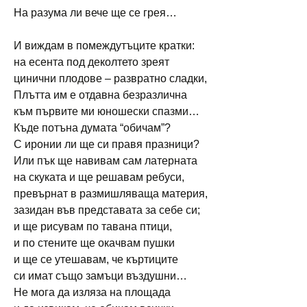
На разума ли вече ще се грея…
И виждам в помеждутъците кратки:
на есента под деколтето зреят
цинични плодове – развратно сладки,
Плътта им е отдавна безразлична
към първите ми юношески спазми…
Къде потъна думата “обичам”?
С иронии ли ще си правя празници?
Или пък ще навивам сам латерната
на скуката и ще решавам ребуси,
превърнат в размишляваща материя,
зазидан във представата за себе си;
и ще рисувам по тавана птици,
и по стените ще окачвам пушки
и ще се утешавам, че къртиците
си имат също замъци въздушни…
Не мога да изляза на площада