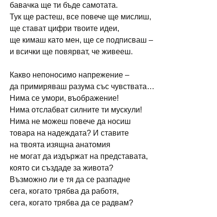
бавачка ще ти бъде самотата.
Тук ще растеш, все повече ще мислиш,
ще стават цифри твоите идеи,
ще кимаш като мен, ще се подписваш –
и всички ще повярват, че живееш.
Какво непоносимо напрежение –
да примиряваш разума със чувствата…
Нима се умори, въображение!
Нима отслабват силните ти мускули!
Нима не можеш повече да носиш
товара на надеждата? И ставите
на твоята изящна анатомия
не могат да издържат на представата,
която си създаде за живота?
Възможно ли е тя да се разпадне
сега, когато трябва да работя,
сега, когато трябва да се радвам?