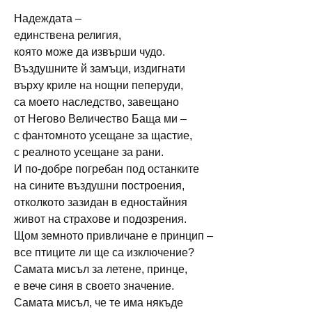
Надеждата –
единствена религия,
която може да извърши чудо.
Въздушните й замъци, издигнати
върху криле на нощни пеперуди,
са моето наследство, завещано
от Негово Величество Баща ми –
с фантомното усещане за щастие,
с реалното усещане за рани.
И по-добре погребан под останките
на сините въздушни построения,
отколкото зазидан в едностайния
живот на страхове и подозрения.
Щом земното привличане е принцип –
все птиците ли ще са изключение?
Самата мисъл за летене, принце,
е вече синя в своето значение.
Самата мисъл, че те има някъде