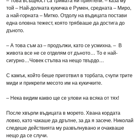
– Това всъщност са тримата ни приятели. – каза му
той – Най-долната кукичка е Румен, средната – Миро,
а най-горната – Митко. Отдолу на въдицата постави
една оловна тежест, която трябваше да достига до
дъното.
– А това съм аз – продължи, като се усмихна. – В
живота все не се отделям от дъното… То е най-
сигурно…Човек стъпва на нещо твърдо…
С камък, който беше приготвил в торбата, счупи трите
миди и прикрепи месото им на кукичките.
– Нека видим какво ще се улови на всяка от тях!
После хвърли въдицата в морето. Хвана кордата
ловко, като чакаше да дръпне, за да я засече. Николай
следеше действията му развълнувано и очакваше
нещо да се случи.