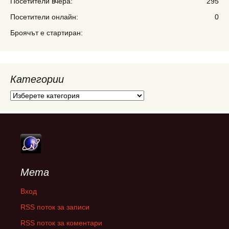
Посетители вчера:
295
Посетители онлайн:
0
Броячът е стартиран:
Категории
Категории
Мета
Вход
RSS поток за записи
RSS поток за коментари