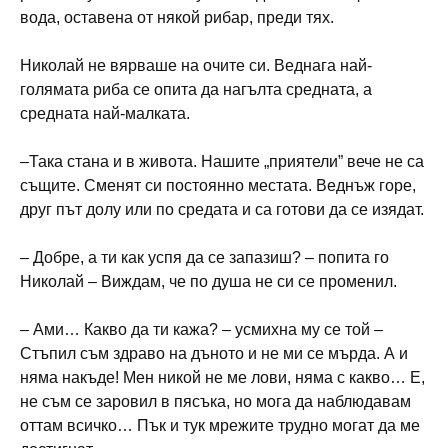
вода, оставена от някой рибар, преди тях.
Николай не вярваше на очите си. Веднага най-
голямата риба се опита да нагълта средната, а
средната най-малката.
–Така стана и в живота. Нашите „приятели” вече не са
същите. Сменят си постоянно местата. Веднъж горе,
друг път долу или по средата и са готови да се изядат.
– Добре, а ти как успя да се запазиш? – попита го
Николай – Виждам, че по душа не си се променил.
– Ами… Какво да ти кажа? – усмихна му се той –
Стъпил съм здраво на дъното и не ми се мърда. А и
няма накъде! Мен никой не ме лови, няма с какво… Е,
не съм се заровил в пясъка, но мога да наблюдавам
оттам всичко… Пък и тук мрежите трудно могат да ме