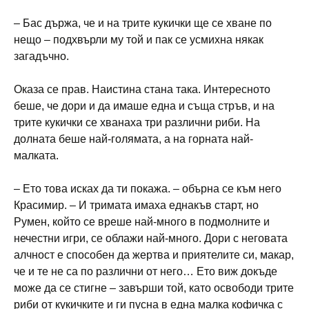
– Бас държа, че и на трите кукички ще се хване по
нещо – подхвърли му той и пак се усмихна някак
загадъчно.
Оказа се прав. Наистина стана така. Интересното
беше, че дори и да имаше една и съща стръв, и на
трите кукички се хванаха три различни риби. На
долната беше най-голямата, а на горната най-
малката.
– Ето това исках да ти покажа. – обърна се към него
Красимир. – И тримата имаха еднакъв старт, но
Румен, който се вреше най-много в подмолните и
нечестни игри, се облажи най-много. Дори с неговата
алчност е способен да жертва и приятелите си, макар,
че и те не са по различни от него… Ето виж докъде
може да се стигне – завърши той, като освободи трите
риби от кукичките и ги пусна в една малка кофичка с