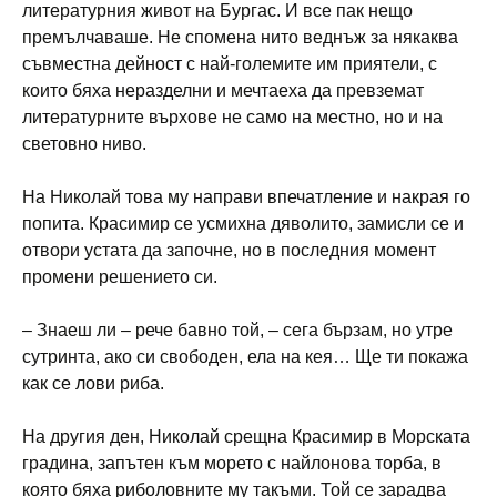
литературния живот на Бургас. И все пак нещо
премълчаваше. Не спомена нито веднъж за някаква
съвместна дейност с най-големите им приятели, с
които бяха неразделни и мечтаеха да превземат
литературните върхове не само на местно, но и на
световно ниво.
На Николай това му направи впечатление и накрая го
попита. Красимир се усмихна дяволито, замисли се и
отвори устата да започне, но в последния момент
промени решението си.
– Знаеш ли – рече бавно той, – сега бързам, но утре
сутринта, ако си свободен, ела на кея… Ще ти покажа
как се лови риба.
На другия ден, Николай срещна Красимир в Морската
градина, запътен към морето с найлонова торба, в
която бяха риболовните му такъми. Той се зарадва