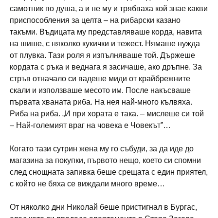
самотник по душа, а и не му и трябваха кой знае какви
приспособления за целта – на рибарски казано
такъми. Въдицата му представляваше корда, навита
на шише, с няколко кукички и тежест. Нямаше нужда
от плувка. Тази роля я изпълняваше той. Държеше
кордата с ръка и веднага я засичаше, ако дръпне. За
стръв отначало си вадеше миди от крайбрежните
скали и използваше месото им. После накъсваше
първата хваната риба. На нея най-много кълвяха.
Риба на риба. „И при хората е така. – мислеше си той
– Най-големият враг на човека е Човекът”…
Когато тази сутрин жена му го събуди, за да иде до
магазина за покупки, първото нещо, което си спомни
след снощната запивка беше срещата с един приятел,
с който не бяха се виждали много време…
От няколко дни Николай беше пристигнал в Бургас,