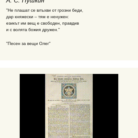
А. С. Пушкин
"Не плашат се влъхви от грозни беди,
дар княжески – тям е ненужен:
езикът им вещ е свободен, правдив
и с волята божия дружен."
"Песен за вещи Олег"