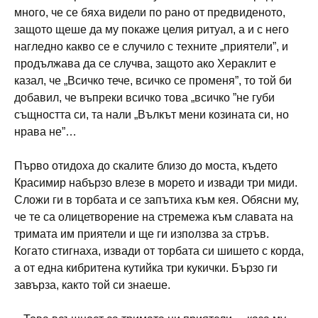
много, че се бяха видели по рано от предвиденото,
защото щеше да му покаже целия ритуал, а и с него
нагледно какво се е случило с техните „приятели”, и
продължава да се случва, защото ако Хераклит е
казал, че „Всичко тече, всичко се променя”, то той би
добавил, че въпреки всичко това „всичко ”не губи
същността си, та нали „Вълкът мени козината си, но
нрава не”…
Първо отидоха до скалите близо до моста, където
Красимир набързо влезе в морето и извади три миди.
Сложи ги в торбата и се запътиха към кея. Обясни му,
че те са олицетворение на стремежа към славата на
тримата им приятели и ще ги използва за стръв.
Когато стигнаха, извади от торбата си шишето с корда,
а от една кибритена кутийка три кукички. Бързо ги
завърза, както той си знаеше.