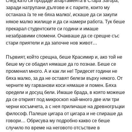
след като си продаде апартамента в Стара Загора,
заради натрупани дългове и с парите, които му
останаха /а те не бяха малко/, искаше да си закупи
някое малко жилище и да си намери работа. Тук беше
прекарал студентските си години и имаше
незабравими спомени. Очакваше да се срещне със
стари приятели и да започне нов живот…
Първият, който срещна, беше Красимир и, ако той не
беше му се обадил нямаше да го познае. Беше се
променил много. А и как ли не! Тридесет години не
бяха малко, за да не оставят белези върху някого. От
черните му гарванови коси нямаше и помен. Бяха
оредели и досущ бели. Имаше брада, в която можеше
да се открият под микроскоп най-много две или три
черни косъмчета, а с нея приличаше на древногръцки
философ. Палеше цигара от цигара и не спираше да
говори… Обрисува му подробно какво се беше
случило по време на неговото отсъствие в