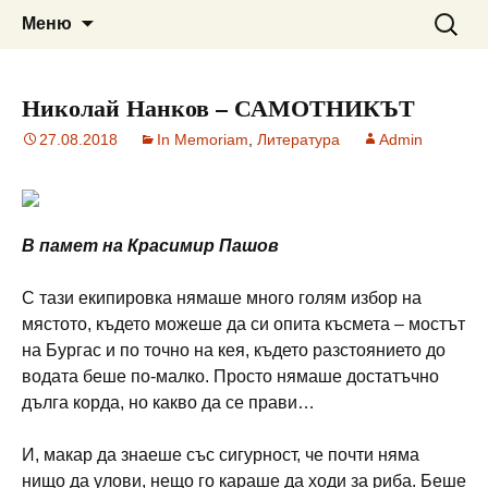
Сайт за наука, литература и
ВЕДРА РАНИНА
Към
Търсен
Меню
съдържанието
за:
мистично познание
Николай Нанков – САМОТНИКЪТ
27.08.2018
In Memoriam
,
Литература
Admin
В памет на Красимир Пашов
С тази екипировка нямаше много голям избор на
мястото, където можеше да си опита късмета – мостът
на Бургас и по точно на кея, където разстоянието до
водата беше по-малко. Просто нямаше достатъчно
дълга корда, но какво да се прави…
И, макар да знаеше със сигурност, че почти няма
нищо да улови, нещо го караше да ходи за риба. Беше