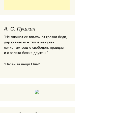
А. С. Пушкин
"Не плашат се влъхви от грозни беди,
дар княжески – тям е ненужен:
езикът им вещ е свободен, правдив
и с волята божия дружен."
"Песен за вещи Олег"