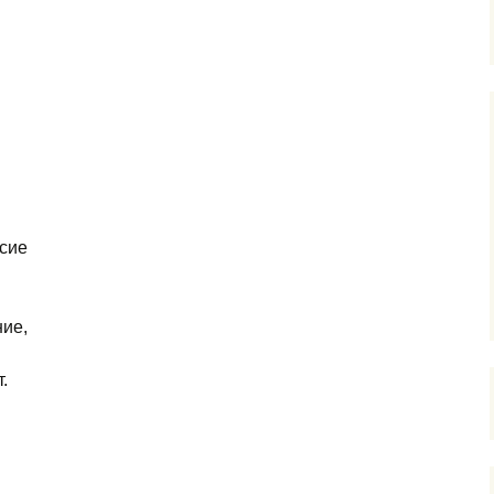
сие
ние,
.