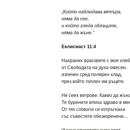
„Който наблюдава вятъра,
няма да сее,
и който гледа облаците,
няма да жъне.”
Еклисиаст 11:4
Нахраних враговете с моя хляб
от Свободата на духа омесен,
изпечен сред полярен хлад,
през който топлех им ръцете.
Не сеех ветрове. Какво да жън
Те бурените впиха здраво в ме
От тях словата си изтръгнаха
със съвестите обезкоренени…