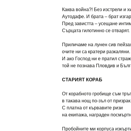
Каква война?! Без изстрели и х
Аутодафе. И брата – брат изгар
Пред завистта – усещане инти
Сърцата гилотинно се отварят.
Приличаме на лунен сив пейза
очите ни са кратери разкаляни.
И ако Господ ни е пратил страж
той не познава Пловдив и Бълг
СТАРИЯТ КОРАБ
От корабното гробище съм тръ
в такава нощ по-зъл от призрак
С платна от кървавите ризи
на екипажа, награден посмъртн
Пробойните ми корпуса изкърт