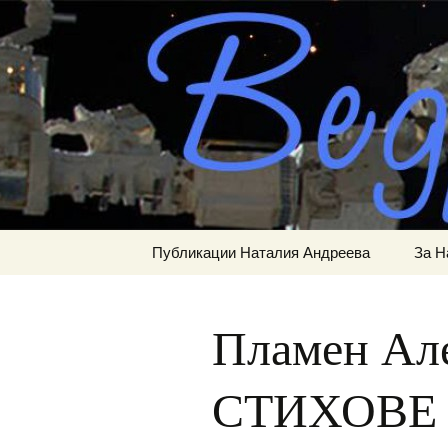
Сайт за наука, литерату
Към
съдържанието
ВЕДРА Р
Публикации Наталия Андреева
За Н
Пламен Ал
СТИХОВЕ