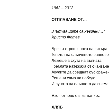
1962 – 2012
ОТПЛАВАНЕ ОТ…
„Пътуващите са невинни…”
Христо Фотев
Брегът строши носа на вятъра.
Ъгълът на слънчевото равнове
Лежеше в скута на вълната.
Греблата натежаха от очакване
Акулите да срещнат със сраже
Решени само на победа…
И руното на слънцето да снемат
Язон отново е в изгнание…
ХЛЯБ