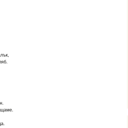
лък,
ляб.
н.
ъщаме.
а.