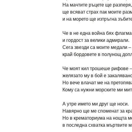
На мачтите ръцете ще разперя,
ще всяват страх пак моите раз
и на морето ще изтръгна зъбите
Че в не една война бях флагма
и гордост за велики адмирали.
Сега звезди са моите медали –
край бордовете в полунощ до
Че моят кил трошеше рифове 
желязато му в бой е закалявано
Но вече влачат ме на претопяв
Кому са нужни морските ми ми
А утре името ми друг ще носи.
Навярно ще ме споменат за к
Но в крематориума на нощта м
в последна схватка мъртвите м