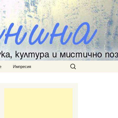
Търсене
е
Импресия
за: