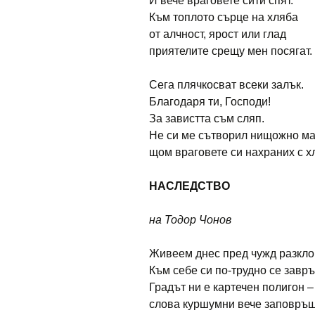
И вече враговете сити спят.
Към топлото сърце на хляба
от алчност, ярост или глад
приятелите срещу мен посягат.
Сега плячкосват всеки залък.
Благодаря ти, Господи!
За завистта съм сляп.
Не си ме сътворил нищожно ма
щом враговете си нахраних с х
НАСЛЕДСТВО
на Тодор Чонов
Живеем днес пред чужд разкло
Към себе си по-трудно се завр
Градът ни е картечен полигон –
слова куршумни вече заповръщ