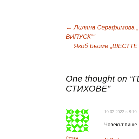
Навигация
←
Лиляна Серафимова 
ВИПУСК”“
в
Якоб Бьоме „ШЕСТТ
публикациите
One thought on “
П
СТИХОВЕ
”
19.02.2022 в 8:19
Човекът пише 
Стоян