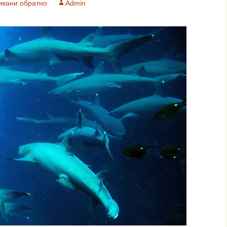
икани обратно
Admin