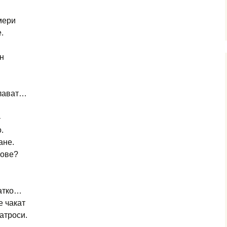
мери
.
н
плават…
–
.
ане.
тове?
ратко…
е чакат
атроси.