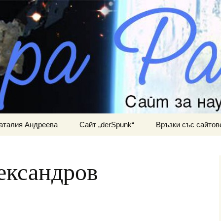
ра и мистично познание
АНИНА
аталия Андреева
Сайт „derSpunk“
Връзки със сайтов
ександров