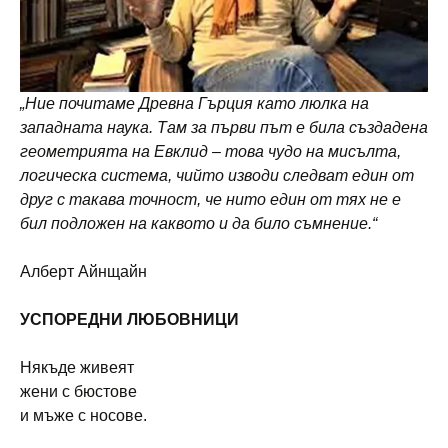
„Ние почитаме Древна Гърция като люлка на
западната наука. Там за първи път е била създадена
геометрията на Евклид – това чудо на мисълта,
логическа система, чийто изводи следват един от
друг с такава точност, че нито един от тях не е
бил подложен на каквото и да било съмнение.“
Алберт Айнщайн
УСПОРЕДНИ ЛЮБОВНИЦИ
Някъде живеят
жени с бюстове
и мъже с носове.