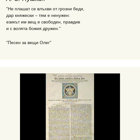
"Не плашат се влъхви от грозни беди,
дар княжески – тям е ненужен:
езикът им вещ е свободен, правдив
и с волята божия дружен."
"Песен за вещи Олег"