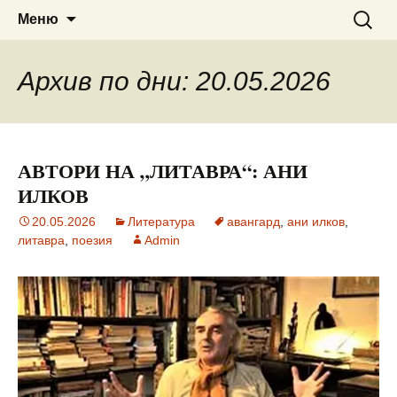
Сайт за наука, литература и
ВЕДРА РАНИНА
Към
Търсен
Меню
съдържанието
за:
мистично познание
Архив по дни: 20.05.2026
АВТОРИ НА „ЛИТАВРА“: АНИ
ИЛКОВ
20.05.2026
Литература
авангард
,
ани илков
,
литавра
,
поезия
Admin