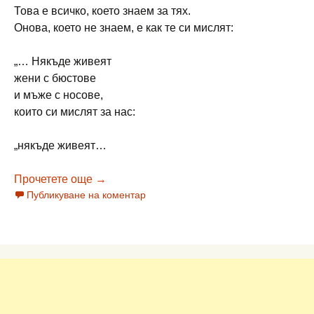
Това е всичко, което знаем за тях.
Онова, което не знаем, е как те си мислят:
„… Някъде живеят
жени с бюстове
и мъже с носове,
които си мислят за нас:
„някъде живеят…
АВТОРИ НА „ЛИТАВРА“: АНИ ИЛКОВ
Прочетете още
→
Публикуване на коментар