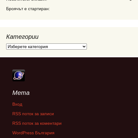
Броячът е стартиран:
Категории
Категории
Мета
Вход
RSS поток за записи
RSS поток за коментари
WordPress България