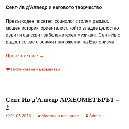
Сент-Ив д’Алведр и неговото творчество
Превъзходен писател, социолог с голям размах,
мощен историк, ориенталист, който владее цялостно
иврит и санскрит, забележителен музикант, Сент-Ив с
радост се зае с всички приложения на Езотеризма.
Сент Ив д’Алведр АРХЕОМЕТЪРЪТ – 3
Прочетете още
→
Публикуване на коментар
Сент Ив д’Алведр АРХЕОМЕТЪРЪТ –
2
01.05.2016
Мистично познание
Admin