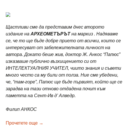
Щастливи сме да представим днес второто
издание на
АРХЕОМЕТЪРЪТ
на маркиз . Надяваме
се, че то ще бъде добре прието от всички, които се
интересуват от забележителната личност на
автора. Докато беше жив, доктор Ж. Анкос “Папюс”
изказваше публично възхищението си от
ИНТЕЛЕКТУАЛНИЯ УЧИТЕЛ, чиито знания и съвети
много често са му били от полза. Ние сме убедени,
че, “там-горе”, Папюс ще бъде първият, който ще се
зарадва на тази отново отдадена почит към
паметта на Сент-Ив
д’ Алведр.
Филип АНКОС
Сент Ив д’Алведр АРХЕОМЕТЪРЪТ – 2
Прочетете още
→