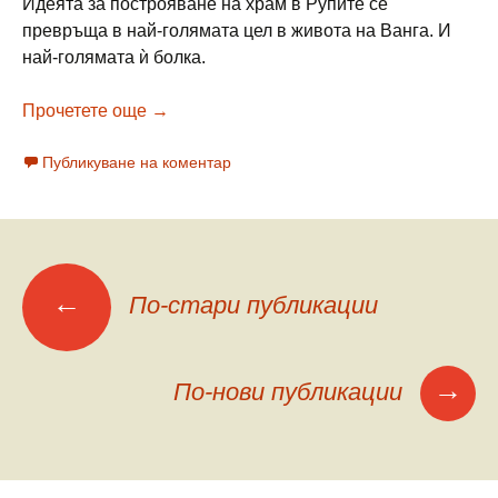
Идеята за построяване на храм в Рупите се
превръща в най-голямата цел в живота на Ванга. И
най-голямата ѝ болка.
Марин Бояджиев ХРАМЪТ, БЕЗ КОЙТО Н
Прочетете още
→
Публикуване на коментар
Меню
←
По-стари публикации
на
→
По-нови публикации
публикациите