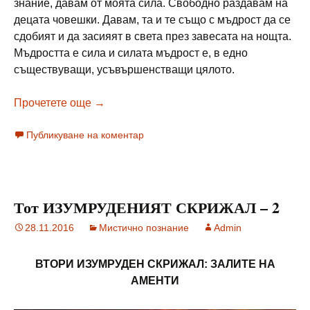
знание, давам от моята сила. Свободно раздавам на
децата човешки. Давам, та и те също с мъдрост да се
сдобият и да засияят в света през завесата на нощта.
Мъдростта е сила и силата мъдрост е, в едно
съществуващи, усъвършенстващи цялото.
Тот ИЗУМРУДЕНИЯТ СКРИЖАЛ – 3
Прочетете още
→
Публикуване на коментар
Тот ИЗУМРУДЕНИЯТ СКРИЖАЛ – 2
28.11.2016
Мистично познание
Admin
ВТОРИ ИЗУМРУДЕН СКРИЖАЛ: ЗАЛИТЕ НА
АМЕНТИ