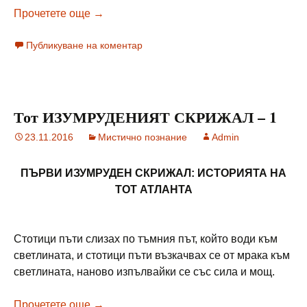
Тот ИЗУМРУДЕНИЯТ СКРИЖАЛ – 2
Прочетете още
→
Публикуване на коментар
Тот ИЗУМРУДЕНИЯТ СКРИЖАЛ – 1
23.11.2016
Мистично познание
Admin
ПЪРВИ ИЗУМРУДЕН СКРИЖАЛ: ИСТОРИЯТА НА
ТОТ АТЛАНТА
Стотици пъти слизах по тъмния път, който води към
светлината, и стотици пъти възкачвах се от мрака към
светлината, наново изпълвайки се със сила и мощ.
Тот ИЗУМРУДЕНИЯТ СКРИЖАЛ – 1
Прочетете още
→