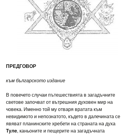
ПРЕДГОВОР
към българското издание
В повечето случаи пътешествията в загадъчните
светове започват от вътрешния духовен мир на
човека. Именно той му отваря вратата към
невидимото и непознатото, където в далечината се
явяват планинските хребети на страната на духа
Туле
, каньоните и пещерите на загадъчната