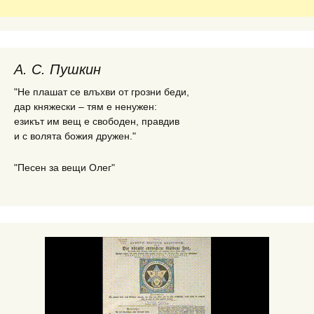
А. С. Пушкин
"Не плашат се влъхви от грозни беди,
дар княжески – тям е ненужен:
езикът им вещ е свободен, правдив
и с волята божия дружен."
"Песен за вещи Олег"