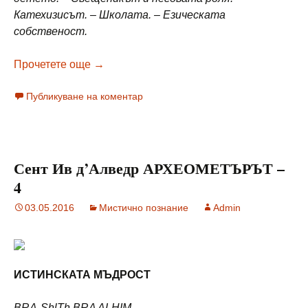
Катехизисът. – Школата. – Езическата
собственост.
Сент Ив д’Алведр АРХЕОМЕТЪРЪТ – 5
Прочетете още
→
Публикуване на коментар
Сент Ив д’Алведр АРХЕОМЕТЪРЪТ –
4
03.05.2016
Мистично познание
Admin
ИСТИНСКАТА МЪДРОСТ
BRA-ShlTh BRA ALHIM.