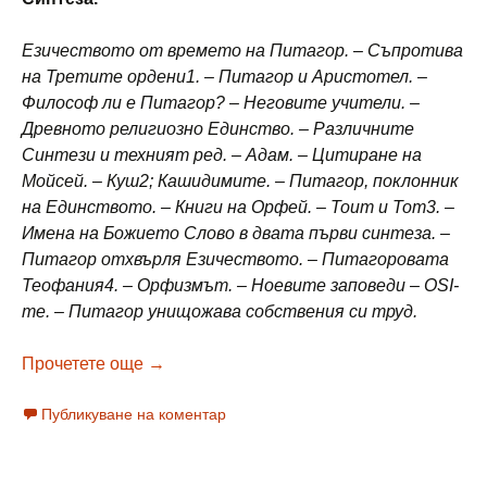
Езичеството от времето на Питагор. – Съпротива
на Третите ордени1. – Питагор и Аристотел. –
Философ ли е Питагор? – Неговите учители. –
Древното религиозно Единство. – Различните
Синтези и техният ред. – Адам. – Цитиране на
Мойсей. – Куш2; Кашидимите. – Питагор, поклонник
на Единството. – Книги на Орфей. – Тоит и Tom3. –
Имена на Божието Слово в двата първи синтеза. –
Питагор отхвърля Езичеството. – Питагоровата
Теофания4. – Орфизмът. – Ноевите заповеди – OSI-
me. – Питагор унищожава собствения си труд.
Сент Ив д’Алведр АРХЕОМЕТЪРЪТ – 6
Прочетете още
→
Публикуване на коментар