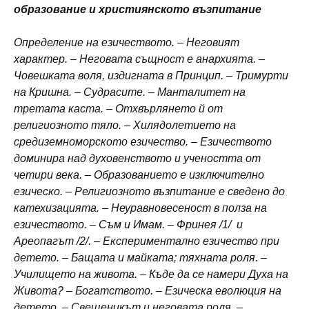
образование и християнското възпитание
Определение на езичеството. – Неговият
характер. – Неговата същност е анархията. –
Човешката воля, издигната в Принцип. – Тримурти
на Кришна. – Судрасите. – Манталитет на
третата каста. – Отхвърлянето й от
религиозното тяло. – Хилядолетието на
средиземноморското езичество. – Езичеството
доминира над духовенството и учеността от
четири века. – Образованието е изключително
езическо. – Религиозното възпитание е сведено до
катехизацията. – Неуравновесеност в полза на
езичеството. – Съм и Имам. – Фринея /1/ и
Ареопагът /2/. – Експериментално езичество при
детето. – Бащата и майката; тяхната роля. –
Училището на живота. – Къде да се намери Духа на
Живота? – Богатството. – Езическа еволюция на
детето. – Свещеникът и неговата роля. –