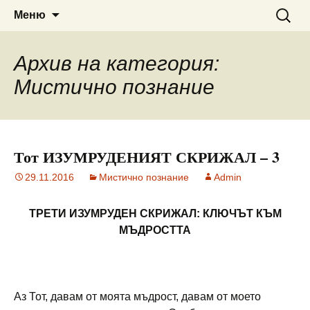
Сайт за наука, литература и
ВЕДРА РАНИНА
Към
Търсен
Меню
съдържанието
за:
мистично познание
Архив на категория:
Мистично познание
Тот ИЗУМРУДЕНИЯТ СКРИЖАЛ – 3
29.11.2016
Мистично познание
Admin
ТРЕТИ ИЗУМРУДЕН СКРИЖАЛ: КЛЮЧЪТ КЪМ
МЪДРОСТТА
Аз Тот, давам от моята мъдрост, давам от моето