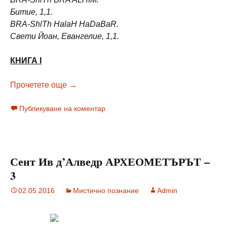
Битие, 1,1.
BRA-ShlTh HalaH HaDaBaR.
Свети Йоан, Евангелие, 1,1.
КНИГА I
Сент Ив д’Алведр АРХЕОМЕТЪРЪТ – 4
Прочетете още
→
Публикуване на коментар
Сент Ив д’Алведр АРХЕОМЕТЪРЪТ –
3
02.05.2016
Мистично познание
Admin