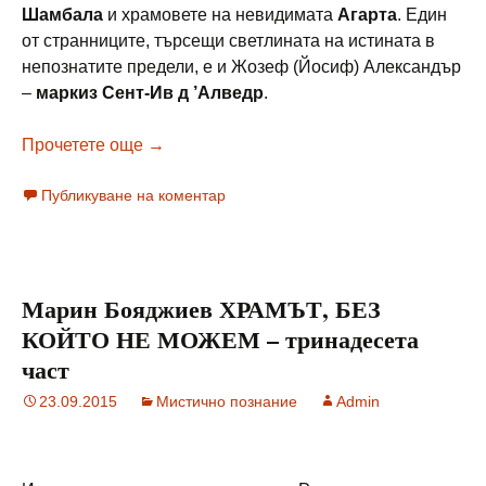
Шамбала
и храмовете на невидимата
Агарта
. Един
от странниците, търсещи светлината на истината в
непознатите предели, е и Жозеф (Йосиф) Александър
–
маркиз Сент-Ив д ’Алведр
.
Сент Ив д’Алведр АРХЕОМЕТЪРЪТ – 1
Прочетете още
→
Публикуване на коментар
Марин Бояджиев ХРАМЪТ, БЕЗ
КОЙТО НЕ МОЖЕМ – тринадесета
част
23.09.2015
Мистично познание
Admin